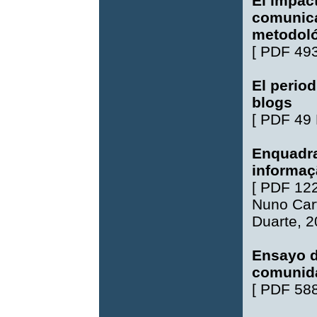
El impac
comunica
metodoló
[
PDF 49
El period
blogs
[
PDF 49
Enquadra
informaç
[
PDF 12
Nuno Car
Duarte
, 
Ensayo d
comunida
[
PDF 58