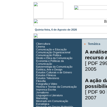
Quinta-feira, 6 de Agosto de 2026
Cibercultura
»
Temática
Cinema
Comunicação e Educação
A anális
Comunicação Organizacional
Comunicação Política
recurso 
Direito e Ética da Comunicação
Economia e Políticas da
[
PDF 29
Comunicação
Epistemologia da Comunicação
2005
Estética, Arte e Design
Estudos Culturais e de Género
Estudos Fílmicos
Estudos Televisivos
A ação da
Filosofia
Fotografia e Video
possibili
História e Teorias da Comunicação
Imprensa Escrita
[
PDF 90
Jornalismo
Linguagem e Literatura
2007
Marketing
Mestrado em Comunicação
Estratégica
Mestrado em Design Multimédia