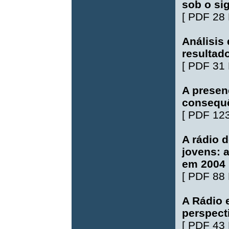
sob o si
[
PDF 28
Análisis 
resultad
[
PDF 31
A presen
consequ
[
PDF 12
A rádio 
jovens: a
em 2004
[
PDF 88
A Rádio 
perspect
[
PDF 43