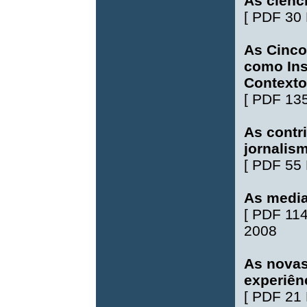
As ciênc
[
PDF 30
As Cinco
como Inst
Contexto
[
PDF 13
As contr
jornalism
[
PDF 55
As media
[
PDF 11
2008
As novas
experiên
[
PDF 21