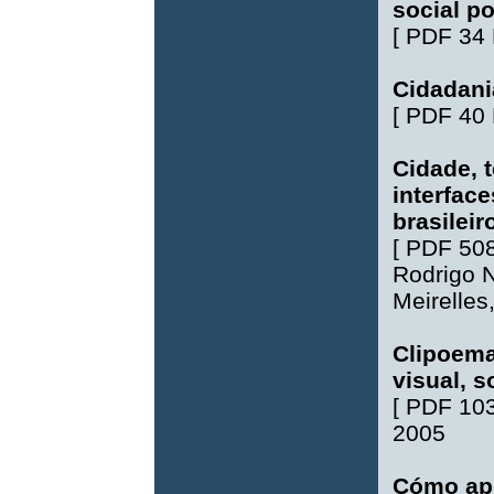
social p
[
PDF 34
Cidadani
[
PDF 40
Cidade, t
interfac
brasilei
[
PDF 50
Rodrigo 
Meirelles
Clipoema
visual, s
[
PDF 10
2005
Cómo apr