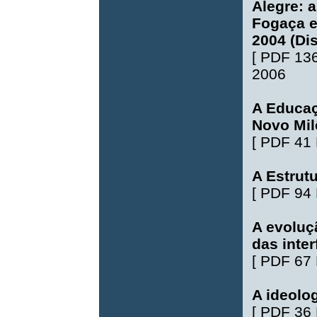
Alegre: 
Fogaça e
2004 (Di
[
PDF 13
2006
A Educaç
Novo Mil
[
PDF 41
A Estrut
[
PDF 94
A evoluçã
das inte
[
PDF 67
A ideolo
[
PDF 36