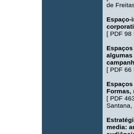
de Freita
Espaço-i
corporat
[
PDF 98
Espaços D
algumas 
campanha
[
PDF 66
Espaços 
Formas, 
[
PDF 46
Santana
,
Estratég
media: a