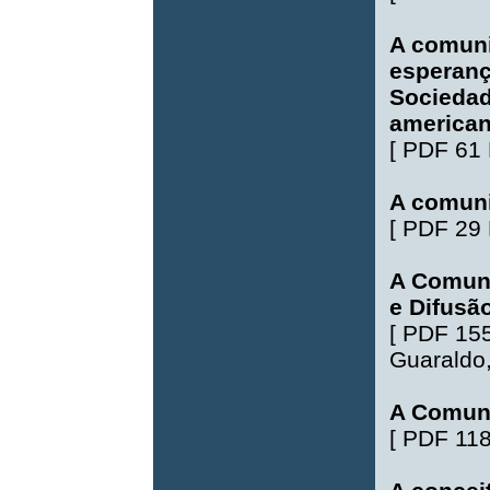
A comuni
esperanç
Sociedad
america
[
PDF 61
A comun
[
PDF 29
A Comuni
e Difusão
[
PDF 15
Guaraldo
A Comuni
[
PDF 11