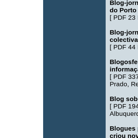
Blog-jor
do Porto
[
PDF 23
Blog-jor
colectiv
[
PDF 44
Blogosfe
informaç
[
PDF 33
Prado
,
Re
Blog sob
[
PDF 19
Albuquer
Blogues 
criou no