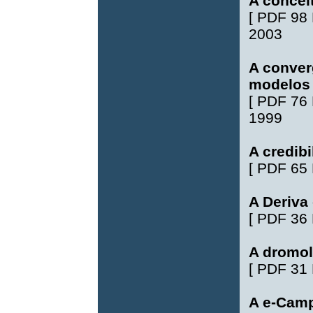
A concei
[
PDF 98
2003
A conver
modelos
[
PDF 76
1999
A credib
[
PDF 65
A Deriva
[
PDF 36
A dromol
[
PDF 31
A e-Camp