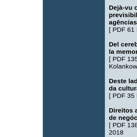
Dejà-vu o
previsib
agências 
[
PDF 61
Del cereb
la memori
[
PDF 13
Kolankow
Deste la
da cultu
[
PDF 35
Direitos
de negóc
[
PDF 13
2018