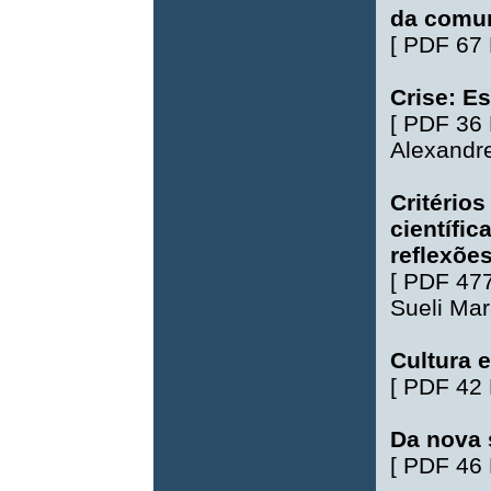
da comu
[
PDF 67
Crise: E
[
PDF 36
Alexandr
Critérios
científi
reflexõe
[
PDF 47
Sueli Mar
Cultura 
[
PDF 42
Da nova s
[
PDF 46