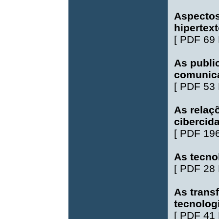
Aspectos 
hipertext
[
PDF 69
As publi
comunica
[
PDF 53
As relaçõ
cibercid
[
PDF 19
As tecno
[
PDF 28
As trans
tecnologi
[
PDF 41