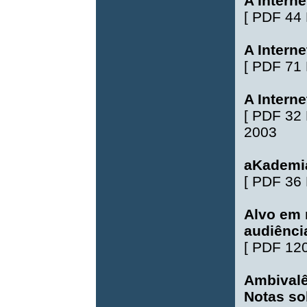
A Intern
[
PDF 44
A Interne
[
PDF 71
A Interne
[
PDF 32
2003
aKademia
[
PDF 36
Alvo em 
audiênci
[
PDF 12
Ambivalê
Notas so