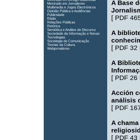
A Base 
Mestrado em Jornalismo
Multimedia e Jogos Electrónicos
Jornalism
Opinião Pública e Audiências
Publicidade
[
PDF 46
Rádio
Relações Públicas
Retórica
Semiótica e Análise do Discurso
A bibliot
Sociedade da Informação e Novas
Tecnologias
conheci
Sociologia da Comunicação
Teorias da Cultura
[
PDF 32
Webjornalismo
A Biblio
Informaç
[
PDF 26
Acción c
análisis
[
PDF 16
A chama 
religiosi
[
PDF 43