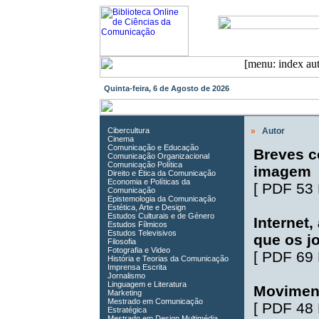
Quinta-feira, 6 de Agosto de 2026
Cibercultura
»
Autor
Cinema
Comunicação e Educação
Breves c
Comunicação Organizacional
Comunicação Política
imagem
Direito e Ética da Comunicação
Economia e Políticas da
[
PDF 53
Comunicação
Epistemologia da Comunicação
Estética, Arte e Design
Estudos Culturais e de Género
Internet,
Estudos Fílmicos
Estudos Televisivos
que os j
Filosofia
Fotografia e Video
[
PDF 69
História e Teorias da Comunicação
Imprensa Escrita
Jornalismo
Linguagem e Literatura
Movimen
Marketing
Mestrado em Comunicação
[
PDF 48
Estratégica
Mestrado em Design Multimédia