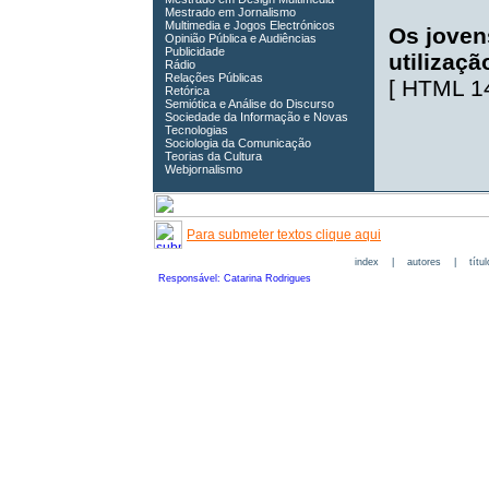
Mestrado em Jornalismo
Multimedia e Jogos Electrónicos
Os joven
Opinião Pública e Audiências
Publicidade
utilizaçã
Rádio
Relações Públicas
[
HTML 1
Retórica
Semiótica e Análise do Discurso
Sociedade da Informação e Novas
Tecnologias
Sociologia da Comunicação
Teorias da Cultura
Webjornalismo
Para submeter textos clique aqui
index
|
autores
|
títu