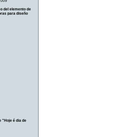
2009
so del elemento de
oras para diseño
e "Hoje é dia de