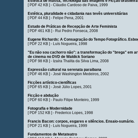
Estética de massa, Tecnologia das imagens e Ficção brasileira
[
PDF 42 KB
] -
Cláudio Cardoso de Paiva
, 1999
Estética, pluralidade e cidadania nas tevês universitárias
[
PDF 44 KB
] -
Felipe Pena
, 2001
Estudo de Práticas de Recepção de Arte Feminista
[
PDF 461 KB
] -
Rui Pedro Fonseca
, 2008
Eugene Richards: A Consagração do Tempo Fotográfico. Esboço
[
PDF 22 KB
] -
Luís Nogueira
, 1998
"Eu não sou cachorro não": a transformação do "brega" em a
de cinema no DVD de Waldick Soriano
[
PDF 98 KB
] -
Izaíra Thalita da Silva Lima
, 2008
Expressão cultural na serenata paraibana
[
PDF 46 KB
] -
José Washington Medeiros
, 2002
Ficções artístico-científicas
[
PDF 65 KB
] -
José Júlio Lopes
, 2001
Ficção e abdução
[
PDF 60 KB
] -
Paulo Filipe Monteiro
, 1999
Fotografia e Modernidade
[
PDF 152 KB
] -
Frederico Lopes
, 1998
Francis Bacon: corpos, esgares e silêncios. Ensaio-sumário.
[
PDF 21 KB
] -
Luís Nogueira
, 1999
Fundamentos de Metateatro