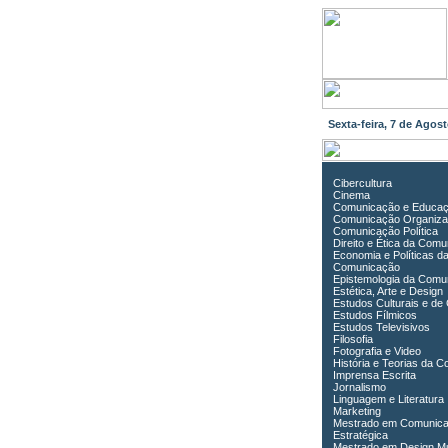
Sexta-feira, 7 de Ago
Cibercultura
Cinema
Comunicação e Educa
Comunicação Organiza
Comunicação Política
Direito e Ética da Com
Economia e Políticas d
Comunicação
Epistemologia da Comu
Estética, Arte e Design
Estudos Culturais e de
Estudos Fílmicos
Estudos Televisivos
Filosofia
Fotografia e Video
História e Teorias da 
Imprensa Escrita
Jornalismo
Linguagem e Literatura
Marketing
Mestrado em Comunic
Estratégica
Mestrado em Design Mu