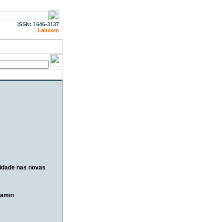
ISSN: 1646-3137
Labcom
lidade nas novas
jamin