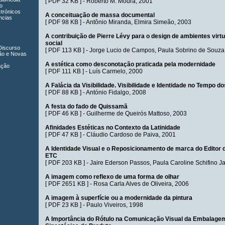
[
PDF 32 KB
] -
Roberto M. Moura
, 2001
o
ctrónicos
A conceituação de massa documental
ncias
[
PDF 98 KB
] -
Antônio Miranda
,
Elmira Simeão
, 2003
A contribuição de Pierre Lévy para o design de ambientes virtu
social
Discurso
[
PDF 113 KB
] -
Jorge Lucio de Campos
,
Paula Sobrino de Souz
ão e Novas
A estética como desconotação praticada pela modernidade
ação
[
PDF 111 KB
] -
Luís Carmelo
, 2000
A Falácia da Visibilidade. Visibilidade e Identidade no Tempo d
[
PDF 88 KB
] -
António Fidalgo
, 2008
A festa do fado de Quissamã
[
PDF 46 KB
] -
Guilherme de Queirós Mattoso
, 2003
Afinidades Estéticas no Contexto da Latinidade
[
PDF 47 KB
] -
Cláudio Cardoso de Paiva
, 2001
A Identidade Visual e o Reposicionamento de marca do Editor d
ETC
[
PDF 203 KB
] -
Jaire Ederson Passos
,
Paula Caroline Schifino J
A imagem como reflexo de uma forma de olhar
[
PDF 2651 KB
] -
Rosa Carla Alves de Oliveira
, 2006
A imagem à superfície ou a modernidade da pintura
[
PDF 23 KB
] -
Paulo Viveiros
, 1998
A Importância do Rótulo na Comunicação Visual da Embalage