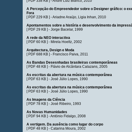
[
PDF 338 KB
] -
André Luiz Bianco
, 2010
A Percepção do Empreendedor sobre o Designer gráfico: o exe
Fora
[
PDF 229 KB
] -
Ariadne Araújo
,
Ligia Inhan
, 2010
Apontamentos sobre a história e desenvolvimento da impress
[
PDF 29 KB
] -
Jorge Bacelar
, 1999
A rede da NEO interactiva
[
PDF 60 KB
] -
Mirela Hoeltz
, 2002
Arquitectura, Design e Moda
[
PDF 688 KB
] -
Francisco Paiva
, 2011
As Bandas Desesnhadas brasileiras contemporâneas
[
PDF 48 KB
] -
Flávio de Alcântara Calazans
, 2005
As escritas da abertura na música contemporânea
[
PDF 63 KB
] -
José Júlio Lopes
, 1990
As escritas da abertura na música contemporânea
[
PDF 63 KB
] -
José Júlio Lopes
, 1990
As Imagens da Ciência
[
PDF 78 KB
] -
José Ribeiro
, 1993
As Novas Humanidades
[
PDF 94 KB
] -
António Fidalgo
, 2008
A vertigem. Da ausência como lugar do corpo
[
PDF 48 KB
] -
Catarina Moura
, 2002