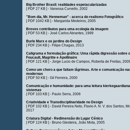
Big Brother Brasil: realidades espetacularizadas
[
PDF 27 KB
] -
Vanessa Curvello
, 2002
"Bom dia, Mr. Henneman" - acerca do realismo Fotográfico
[
PDF 1042 KB
] -
Margarida Medeiros
, 2005
Breves contributos para uma ecologia da imagem
[
PDF 53 KB
] -
José Carlos Abrantes
, 1999
Burle Marx e os jardins do Design
[
PDF 234 KB
] -
Filipe Chagas
, 2013
Caligrama e formulação gráfica: Uma rápida digressão sobre o 
Foucault, Magritte e Apollinaire
[
PDF 121 KB
] -
Jorge Lucio de Campos
,
Roberta de Freitas
, 200
Como um choro a que faltam lágrimas. Arte e comunicação na
modernas
[
PDF 50 KB
] -
Gil Ferreira
, 2000
Comunicação e humanidade: para uma leitura kierkegaardiana 
sistemas
[
PDF 103 KB
] -
Paulo Serra
, 2006
Criatividade e Transdisciplinaridade no Design
[
PDF 102 KB
] -
David Pereira Neto
,
Flavio A. N. V. dos Santos
,
Mo
2017
Criatura Digital - Redimensão do Lugar Cénico
[
PDF 124 KB
] -
Bruno Giesteira
,
João Mota
, 2005