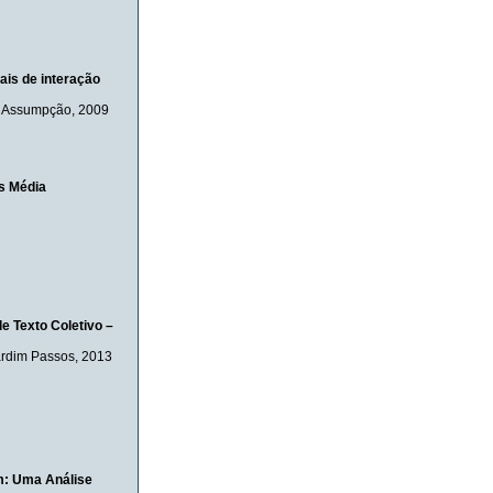
ais de interação
a Assumpção
, 2009
os Média
e Texto Coletivo –
ardim Passos
, 2013
m: Uma Análise