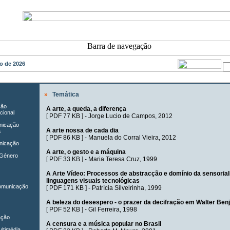
sto de 2026
»
Temática
ção
A arte, a queda, a diferença
cional
[
PDF 77 KB
] -
Jorge Lucio de Campos
, 2012
unicação
A arte nossa de cada dia
a
[
PDF 86 KB
] -
Manuela do Corral Vieira
, 2012
nicação
A arte, o gesto e a máquina
 Género
[
PDF 33 KB
] -
Maria Teresa Cruz
, 1999
A Arte Vídeo: Processos de abstracção e domínio da sensoria
linguagens visuais tecnológicas
Comunicação
[
PDF 171 KB
] -
Patrícia Silveirinha
, 1999
A beleza do desespero - o prazer da decifração em Walter Ben
[
PDF 52 KB
] -
Gil Ferreira
, 1998
ação
A censura e a música popular no Brasil
ltimédia