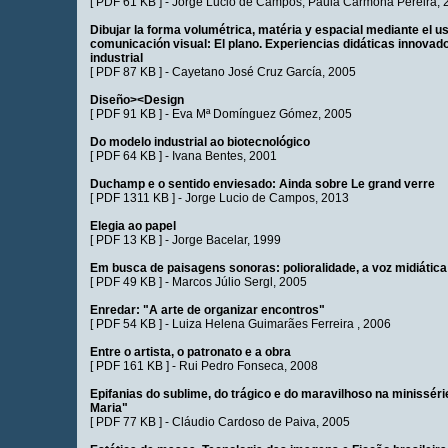
[
PDF 61 KB
] -
Jorge Lucio de Campos
,
Paula Carmona Pereira
, 
Dibujar la forma volumétrica, matéria y espacial mediante el u
comunicación visual: El plano. Experiencias didáticas innovad
industrial
[
PDF 87 KB
] -
Cayetano José Cruz García
, 2005
Diseño><Design
[
PDF 91 KB
] -
Eva Mª Domínguez Gómez
, 2005
Do modelo industrial ao biotecnológico
[
PDF 64 KB
] -
Ivana Bentes
, 2001
Duchamp e o sentido enviesado: Ainda sobre Le grand verre
[
PDF 1311 KB
] -
Jorge Lucio de Campos
, 2013
Elegia ao papel
[
PDF 13 KB
] -
Jorge Bacelar
, 1999
Em busca de paisagens sonoras: polioralidade, a voz midiática
[
PDF 49 KB
] -
Marcos Júlio Sergl
, 2005
Enredar: "A arte de organizar encontros"
[
PDF 54 KB
] -
Luiza Helena Guimarães Ferreira
, 2006
Entre o artista, o patronato e a obra
[
PDF 161 KB
] -
Rui Pedro Fonseca
, 2008
Epifanias do sublime, do trágico e do maravilhoso na minisséri
Maria"
[
PDF 77 KB
] -
Cláudio Cardoso de Paiva
, 2005