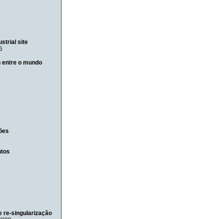
strial site
6
n entre o mundo
ões
ntos
e re-singularização