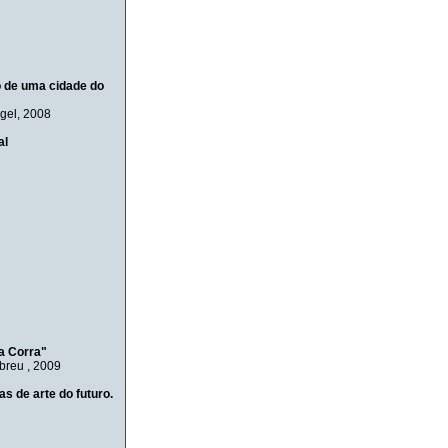
o de uma cidade do
gel
, 2008
al
la Corra"
Abreu
, 2009
s de arte do futuro.