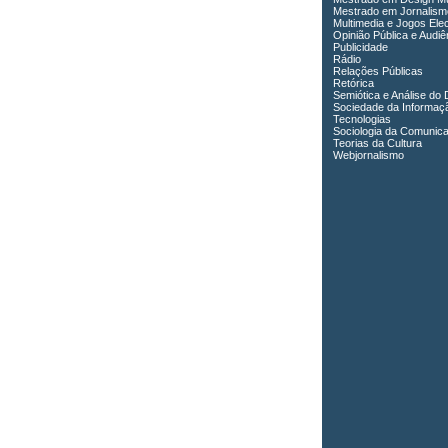
Mestrado em Jornalism
Multimedia e Jogos Ele
Opinião Pública e Audiê
Publicidade
Rádio
Relações Públicas
Retórica
Semiótica e Análise do 
Sociedade da Informaç
Tecnologias
Sociologia da Comunic
Teorias da Cultura
Webjornalismo