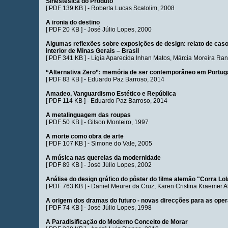
Sinestésica do Produto
[
PDF 139 KB
] -
Roberta Lucas Scatolim
, 2008
A ironia do destino
[
PDF 20 KB
] -
José Júlio Lopes
, 2000
Algumas reflexões sobre exposições de design: relato de cas
interior de Minas Gerais – Brasil
[
PDF 341 KB
] -
Ligia Aparecida Inhan Matos
,
Márcia Moreira Ran
“Alternativa Zero”: memória de ser contemporâneo em Portug
[
PDF 83 KB
] -
Eduardo Paz Barroso
, 2014
Amadeo, Vanguardismo Estético e República
[
PDF 114 KB
] -
Eduardo Paz Barroso
, 2014
A metalinguagem das roupas
[
PDF 50 KB
] -
Gilson Monteiro
, 1997
A morte como obra de arte
[
PDF 107 KB
] -
Simone do Vale
, 2005
A música nas querelas da modernidade
[
PDF 89 KB
] -
José Júlio Lopes
, 2002
Análise do design gráfico do pôster do filme alemão "Corra Lo
[
PDF 763 KB
] -
Daniel Meurer da Cruz
,
Karen Cristina Kraemer 
A origem dos dramas do futuro - novas direcções para as opera
[
PDF 74 KB
] -
José Júlio Lopes
, 1998
A Paradisificação do Moderno Conceito de Morar