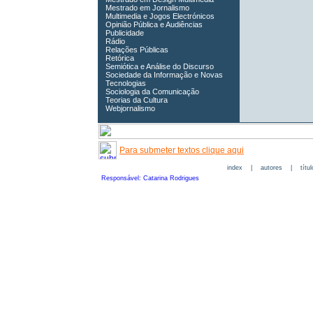
Mestrado em Jornalismo
Multimedia e Jogos Electrónicos
Opinião Pública e Audiências
Publicidade
Rádio
Relações Públicas
Retórica
Semiótica e Análise do Discurso
Sociedade da Informação e Novas
Tecnologias
Sociologia da Comunicação
Teorias da Cultura
Webjornalismo
Para submeter textos clique aqui
index
|
autores
|
títu