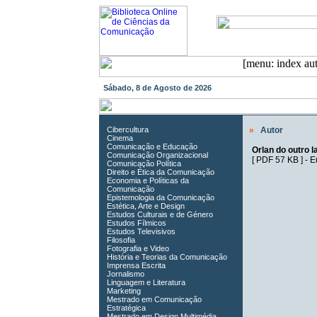
Sábado, 8 de Agosto de 2026
Cibercultura
»
Autor
Cinema
Comunicação e Educação
Orlan do outro l
Comunicação Organizacional
[
PDF 57 KB
] -
E
Comunicação Política
Direito e Ética da Comunicação
Economia e Políticas da
Comunicação
Epistemologia da Comunicação
Estética, Arte e Design
Estudos Culturais e de Género
Estudos Fílmicos
Estudos Televisivos
Filosofia
Fotografia e Video
História e Teorias da Comunicação
Imprensa Escrita
Jornalismo
Linguagem e Literatura
Marketing
Mestrado em Comunicação
Estratégica
Mestrado em Design Multimédia