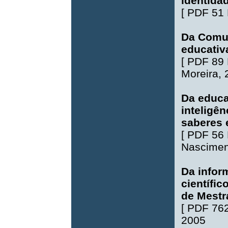
identida
[
PDF 51
Da Comu
educativ
[
PDF 89
Moreira
,
Da educa
inteligê
saberes e
[
PDF 56
Nascimen
Da infor
científi
de Mestr
[
PDF 76
2005