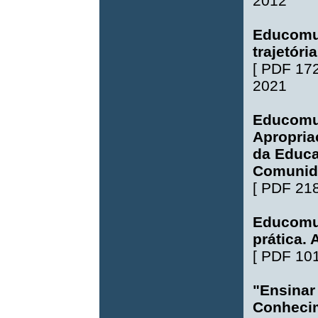
2012
Educomu
trajetór
[
PDF 17
2021
Educomun
Apropria
da Educa
Comunid
[
PDF 21
Educomun
prática. 
[
PDF 10
"Ensinar
Conheci