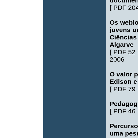
document
[
PDF 20
Os weblo
jovens u
Ciências
Algarve
[
PDF 52
2006
O valor 
Edison e
[
PDF 79
Pedagogi
[
PDF 46
Percurso
uma pesq