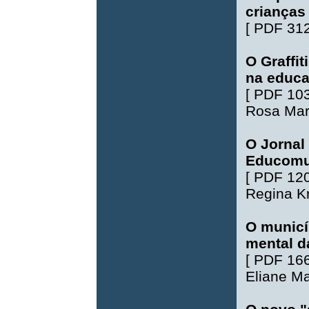
crianças
[
PDF 31
O Graffi
na educ
[
PDF 10
Rosa Mari
O Jornal
Educomu
[
PDF 12
Regina K
O municí
mental d
[
PDF 16
Eliane Ma