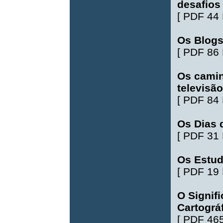
desafios
[
PDF 44
Os Blogs
[
PDF 86
Os camin
televisão
[
PDF 84
Os Dias 
[
PDF 31
Os Estud
[
PDF 19
O Signif
Cartográ
[
PDF 46