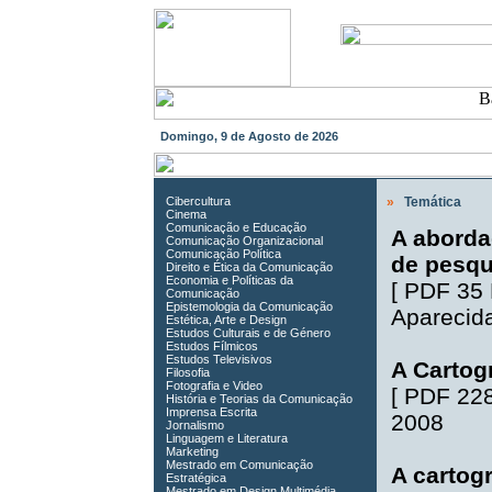
Domingo, 9 de Agosto de 2026
Cibercultura
»
Temática
Cinema
Comunicação e Educação
A aborda
Comunicação Organizacional
Comunicação Política
de pesqu
Direito e Ética da Comunicação
Economia e Políticas da
[
PDF 35
Comunicação
Epistemologia da Comunicação
Aparecida
Estética, Arte e Design
Estudos Culturais e de Género
Estudos Fílmicos
Estudos Televisivos
A Cartogr
Filosofia
Fotografia e Video
[
PDF 22
História e Teorias da Comunicação
Imprensa Escrita
2008
Jornalismo
Linguagem e Literatura
Marketing
Mestrado em Comunicação
A cartog
Estratégica
Mestrado em Design Multimédia