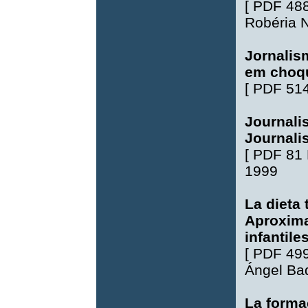
[
PDF 48
Robéria 
Jornalis
em choq
[
PDF 51
Journali
Journali
[
PDF 81
1999
La dieta 
Aproxima
infantile
[
PDF 49
Ángel Bad
La forma