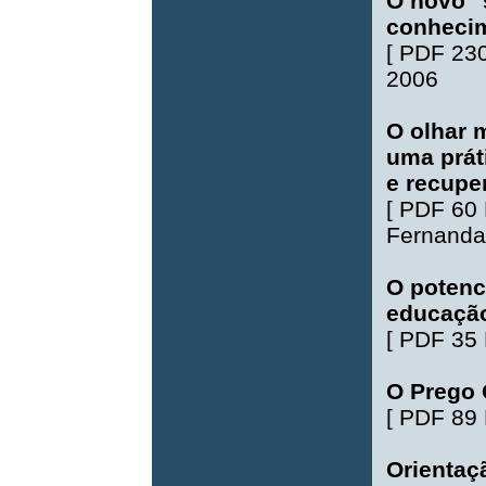
O novo "
conhecim
[
PDF 23
2006
O olhar m
uma prát
e recupe
[
PDF 60
Fernanda 
O potenc
educação
[
PDF 35
O Prego 
[
PDF 89
Orientaç