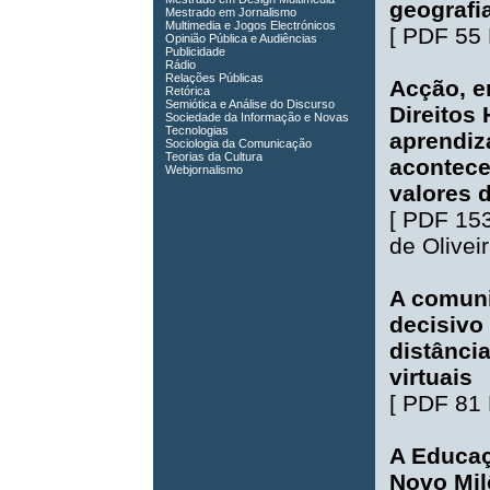
geografi
Mestrado em Jornalismo
Multimedia e Jogos Electrónicos
[
PDF 55
Opinião Pública e Audiências
Publicidade
Rádio
Relações Públicas
Acção, e
Retórica
Semiótica e Análise do Discurso
Direitos
Sociedade da Informação e Novas
Tecnologias
aprendiz
Sociologia da Comunicação
Teorias da Cultura
acontece
Webjornalismo
valores
[
PDF 15
de Olivei
A comuni
decisivo
distânci
virtuais
[
PDF 81
A Educaç
Novo Mil