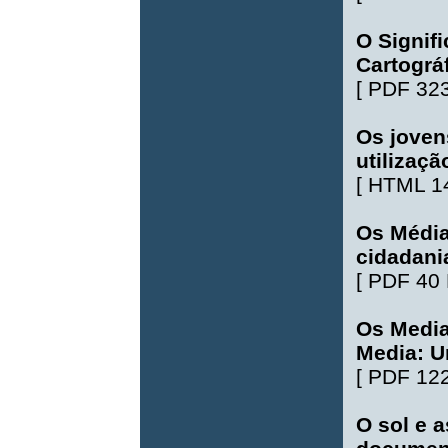
O Signif
Cartográ
[
PDF 32
Os joven
utilizaçã
[
HTML 1
Os Média
cidadani
[
PDF 40
Os Media
Media: U
[
PDF 12
O sol e 