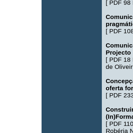
[
PDF 98
Comunica
pragmáti
[
PDF 10
Comunica
Projecto
[
PDF 18
de Olivei
Concepçã
oferta f
[
PDF 23
Construi
(In)Form
[
PDF 11
Robéria 