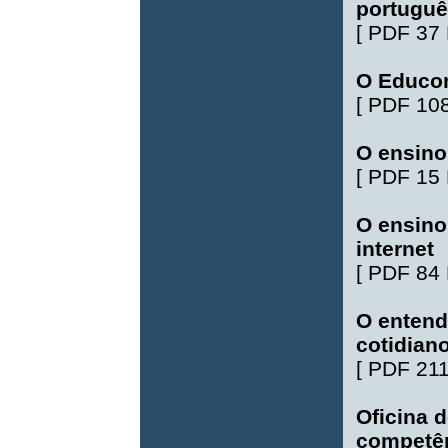
portuguê
[
PDF 37
O Educom
[
PDF 10
O ensino 
[
PDF 15
O ensino
internet
[
PDF 84
O entend
cotidian
[
PDF 21
Oficina 
competên