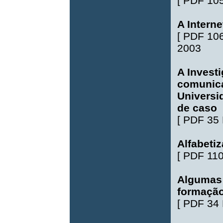
[
PDF 10
A Intern
[
PDF 10
2003
A Invest
comunica
Universi
de caso
[
PDF 35
Alfabeti
[
PDF 11
Algumas 
formação 
[
PDF 34