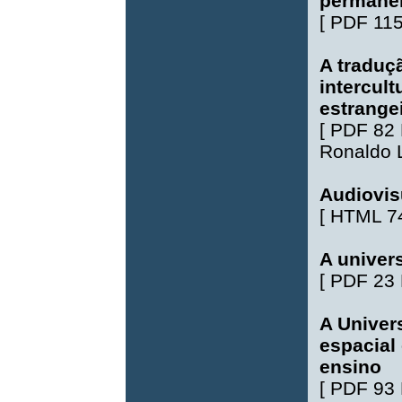
permane
[
PDF 11
A traduç
intercult
estrange
[
PDF 82
Ronaldo 
Audiovis
[
HTML 7
A univer
[
PDF 23
A Univers
espacial
ensino
[
PDF 93