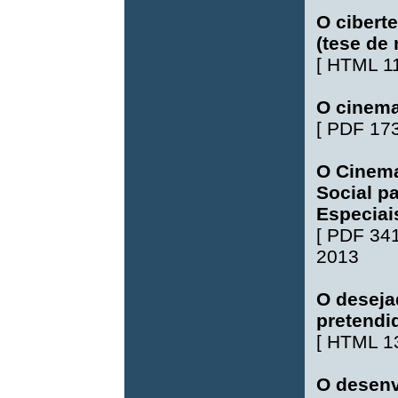
O cibert
(tese de
[
HTML 1
O cinema
[
PDF 17
O Cinema
Social p
Especiai
[
PDF 34
2013
O desejad
pretendi
[
HTML 1
O desenv