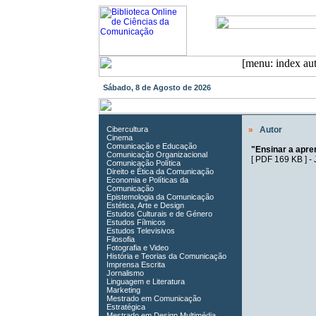
Sábado, 8 de Agosto de 2026
Cibercultura
»
Autor
Cinema
Comunicação e Educação
"Ensinar a apr
Comunicação Organizacional
[
PDF 169 KB
] -
Comunicação Política
Direito e Ética da Comunicação
Economia e Políticas da
Comunicação
Epistemologia da Comunicação
Estética, Arte e Design
Estudos Culturais e de Género
Estudos Fílmicos
Estudos Televisivos
Filosofia
Fotografia e Video
História e Teorias da Comunicação
Imprensa Escrita
Jornalismo
Linguagem e Literatura
Marketing
Mestrado em Comunicação
Estratégica
Mestrado em Design Multimédia