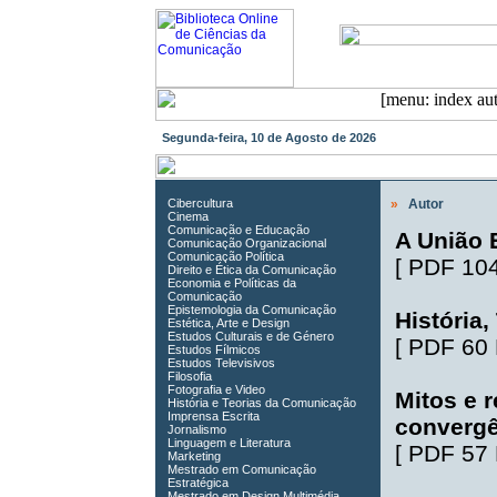
Segunda-feira, 10 de Agosto de 2026
Cibercultura
»
Autor
Cinema
Comunicação e Educação
A União 
Comunicação Organizacional
Comunicação Política
[
PDF 10
Direito e Ética da Comunicação
Economia e Políticas da
Comunicação
Epistemologia da Comunicação
História
Estética, Arte e Design
Estudos Culturais e de Género
[
PDF 60
Estudos Fílmicos
Estudos Televisivos
Filosofia
Fotografia e Video
Mitos e r
História e Teorias da Comunicação
Imprensa Escrita
convergê
Jornalismo
Linguagem e Literatura
[
PDF 57
Marketing
Mestrado em Comunicação
Estratégica
Mestrado em Design Multimédia