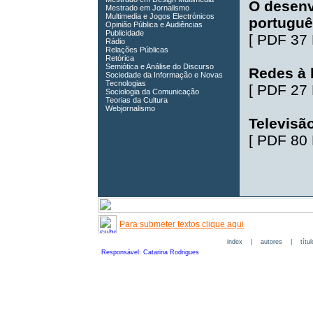
O desenv
Mestrado em Jornalismo
Multimedia e Jogos Electrónicos
portuguê
Opinião Pública e Audiências
Publicidade
[
PDF 37
Rádio
Relações Públicas
Retórica
Semiótica e Análise do Discurso
Redes à 
Sociedade da Informação e Novas
Tecnologias
[
PDF 27
Sociologia da Comunicação
Teorias da Cultura
Webjornalismo
Televisão
[
PDF 80
Para submeter textos clique aqui
index
|
autores
|
títu