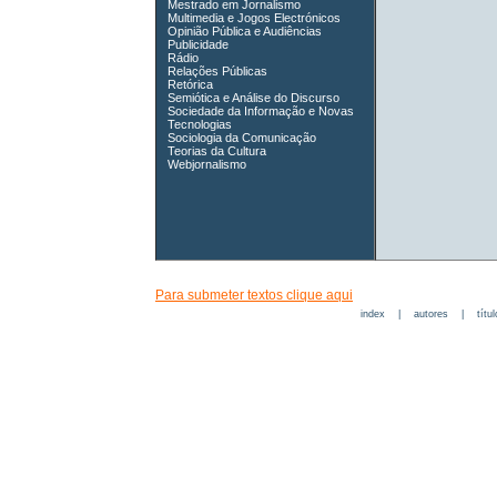
Mestrado em Jornalismo
Multimedia e Jogos Electrónicos
Opinião Pública e Audiências
Publicidade
Rádio
Relações Públicas
Retórica
Semiótica e Análise do Discurso
Sociedade da Informação e Novas
Tecnologias
Sociologia da Comunicação
Teorias da Cultura
Webjornalismo
Para submeter textos clique aqui
index
|
autores
|
títu