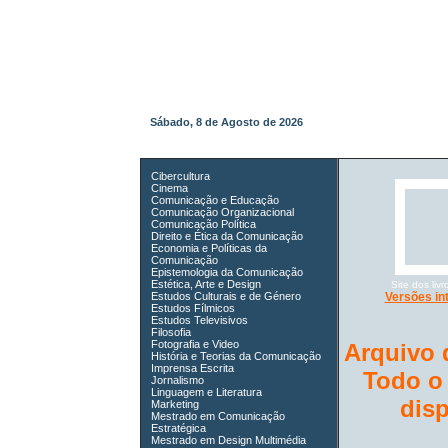
Sábado, 8 de Agosto de 2026
Cibercultura
Cinema
Comunicação e Educação
Comunicação Organizacional
Comunicação Política
Direito e Ética da Comunicação
Economia e Políticas da
Comunicação
Epistemologia da Comunicação
Estética, Arte e Design
Site dos li
Estudos Culturais e de Género
Versões in
Estudos Fílmicos
Estudos Televisivos
Filosofia
Fotografia e Video
Arquivo 
História e Teorias da Comunicação
Imprensa Escrita
Todo o
Jornalismo
Linguagem e Literatura
dis
Marketing
Mestrado em Comunicação
Estratégica
Mestrado em Design Multimédia