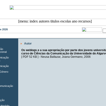
de 2026
»
Autor
ção
Os weblogs e a sua apropriação por parte dos jovens universit
cional
curso de Ciências da Comunicação da Universidade do Algarv
[
PDF 52 KB
] -
Neusa Baltazar
,
Joana Germano
, 2006
unicação
a
nicação
 Género
Comunicação
ação
ltimédia