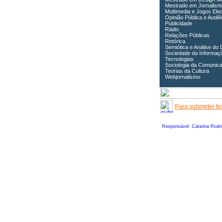
Mestrado em Jornalism
Multimedia e Jogos Ele
Opinião Pública e Audiê
Publicidade
Rádio
Relações Públicas
Retórica
Semiótica e Análise do 
Sociedade da Informaç
Tecnologias
Sociologia da Comunic
Teorias da Cultura
Webjornalismo
Para submeter tex