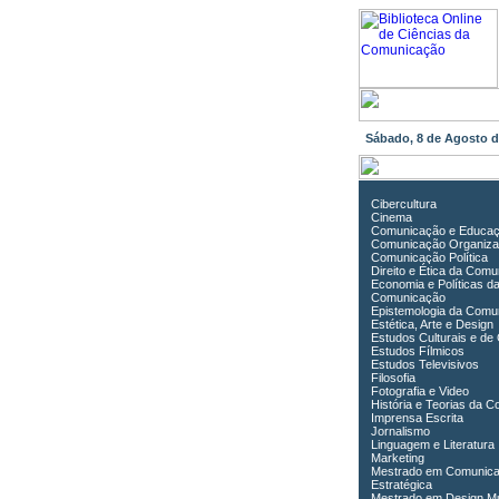
Sábado, 8 de Agosto 
Cibercultura
Cinema
Comunicação e Educa
Comunicação Organiza
Comunicação Política
Direito e Ética da Com
Economia e Políticas d
Comunicação
Epistemologia da Comu
Estética, Arte e Design
Estudos Culturais e de
Estudos Fílmicos
Estudos Televisivos
Filosofia
Fotografia e Video
História e Teorias da 
Imprensa Escrita
Jornalismo
Linguagem e Literatura
Marketing
Mestrado em Comunic
Estratégica
Mestrado em Design Mu