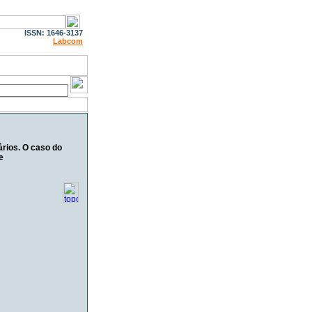
ISSN: 1646-3137
Labcom
ários. O caso do
e