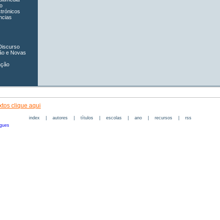
o
ctrónicos
ncias
Discurso
ão e Novas
ação
tos clique aqui
index
|
autores
|
títulos
|
escolas
|
ano
|
recursos
|
rss