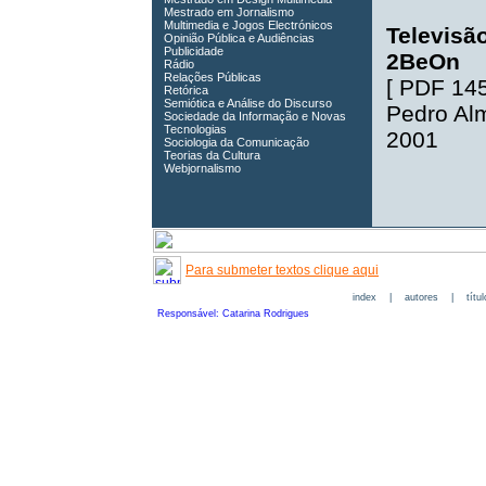
Mestrado em Jornalismo
Multimedia e Jogos Electrónicos
Televisão
Opinião Pública e Audiências
Publicidade
2BeOn
Rádio
Relações Públicas
[
PDF 14
Retórica
Semiótica e Análise do Discurso
Pedro Al
Sociedade da Informação e Novas
Tecnologias
2001
Sociologia da Comunicação
Teorias da Cultura
Webjornalismo
Para submeter textos clique aqui
index
|
autores
|
títu