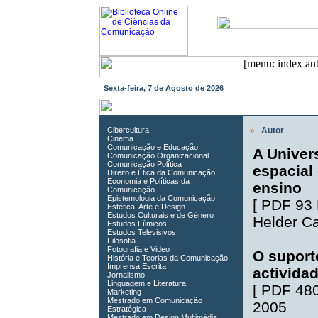
Sexta-feira, 7 de Agosto de 2026
Cibercultura
»
Autor
Cinema
Comunicação e Educação
A Univers
Comunicação Organizacional
Comunicação Política
espacial
Direito e Ética da Comunicação
Economia e Políticas da
ensino
Comunicação
Epistemologia da Comunicação
[
PDF 93
Estética, Arte e Design
Estudos Culturais e de Género
Helder Ca
Estudos Fílmicos
Estudos Televisivos
Filosofia
Fotografia e Video
O suport
História e Teorias da Comunicação
Imprensa Escrita
activida
Jornalismo
Linguagem e Literatura
[
PDF 48
Marketing
Mestrado em Comunicação
2005
Estratégica
Mestrado em Design Multimédia