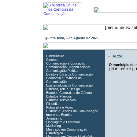
Quinta-feira, 6 de Agosto de 2026
Cibercultura
»
Autor
Cinema
Comunicação e Educação
O município de 
Comunicação Organizacional
[
PDF 166 KB
] -
Comunicação Política
Direito e Ética da Comunicação
Economia e Políticas da
Comunicação
Epistemologia da Comunicação
Estética, Arte e Design
Estudos Culturais e de Género
Estudos Fílmicos
Estudos Televisivos
Filosofia
Fotografia e Video
História e Teorias da Comunicação
Imprensa Escrita
Jornalismo
Linguagem e Literatura
Marketing
Mestrado em Comunicação
Estratégica
Mestrado em Design Multimédia