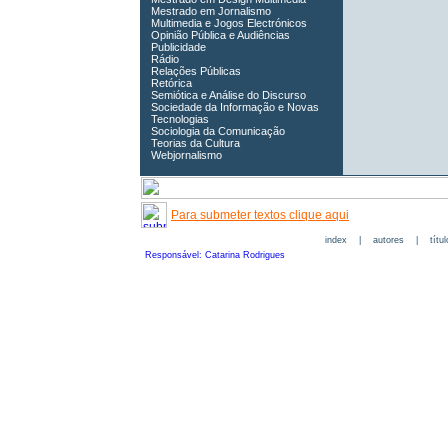
Mestrado em Jornalismo
Multimedia e Jogos Electrónicos
Opinião Pública e Audiências
Publicidade
Rádio
Relações Públicas
Retórica
Semiótica e Análise do Discurso
Sociedade da Informação e Novas
Tecnologias
Sociologia da Comunicação
Teorias da Cultura
Webjornalismo
Para submeter textos clique aqui
index
|
autores
|
títu