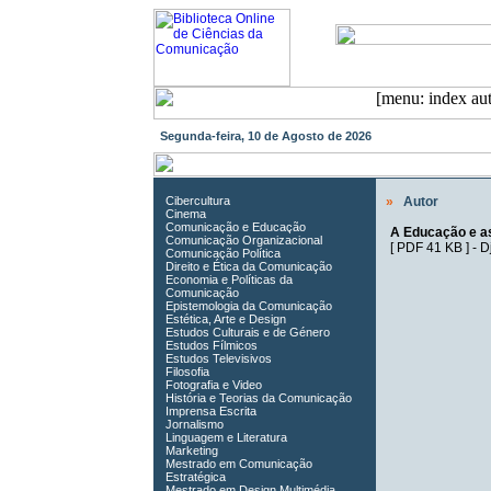
Segunda-feira, 10 de Agosto de 2026
Cibercultura
»
Autor
Cinema
Comunicação e Educação
A Educação e a
Comunicação Organizacional
[
PDF 41 KB
] -
D
Comunicação Política
Direito e Ética da Comunicação
Economia e Políticas da
Comunicação
Epistemologia da Comunicação
Estética, Arte e Design
Estudos Culturais e de Género
Estudos Fílmicos
Estudos Televisivos
Filosofia
Fotografia e Video
História e Teorias da Comunicação
Imprensa Escrita
Jornalismo
Linguagem e Literatura
Marketing
Mestrado em Comunicação
Estratégica
Mestrado em Design Multimédia