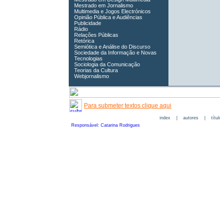
Mestrado em Jornalismo
Multimedia e Jogos Electrónicos
Opinião Pública e Audiências
Publicidade
Rádio
Relações Públicas
Retórica
Semiótica e Análise do Discurso
Sociedade da Informação e Novas
Tecnologias
Sociologia da Comunicação
Teorias da Cultura
Webjornalismo
Para submeter textos clique aqui
index
|
autores
|
títu