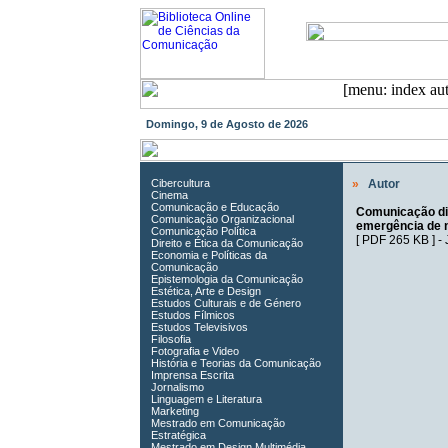
Domingo, 9 de Agosto de 2026
Cibercultura
»
Autor
Cinema
Comunicação e Educação
Comunicação di
Comunicação Organizacional
emergência de 
Comunicação Política
[
PDF 265 KB
] -
Direito e Ética da Comunicação
Economia e Políticas da
Comunicação
Epistemologia da Comunicação
Estética, Arte e Design
Estudos Culturais e de Género
Estudos Fílmicos
Estudos Televisivos
Filosofia
Fotografia e Video
História e Teorias da Comunicação
Imprensa Escrita
Jornalismo
Linguagem e Literatura
Marketing
Mestrado em Comunicação
Estratégica
Mestrado em Design Multimédia