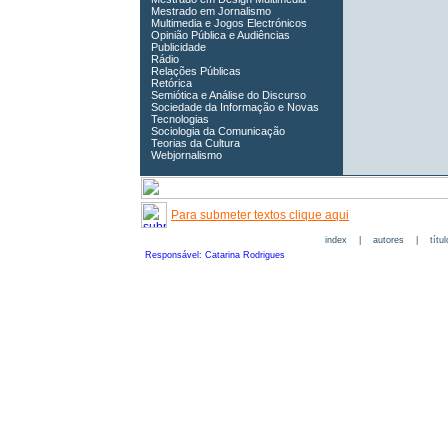
Mestrado em Jornalismo
Multimedia e Jogos Electrónicos
Opinião Pública e Audiências
Publicidade
Rádio
Relações Públicas
Retórica
Semiótica e Análise do Discurso
Sociedade da Informação e Novas
Tecnologias
Sociologia da Comunicação
Teorias da Cultura
Webjornalismo
Para submeter textos clique aqui
index
|
autores
|
títu