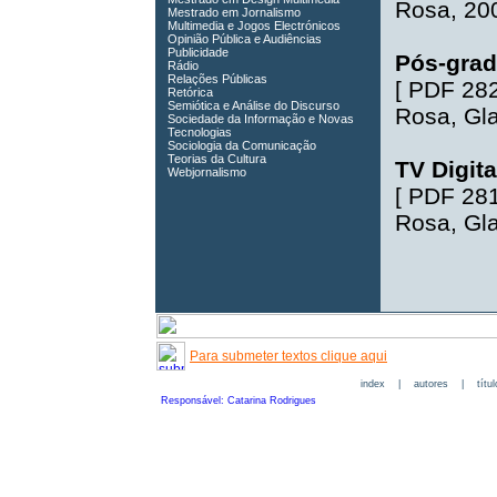
Rosa
, 20
Mestrado em Jornalismo
Multimedia e Jogos Electrónicos
Opinião Pública e Audiências
Publicidade
Pós-grad
Rádio
Relações Públicas
[
PDF 28
Retórica
Semiótica e Análise do Discurso
Rosa
,
Gla
Sociedade da Informação e Novas
Tecnologias
Sociologia da Comunicação
Teorias da Cultura
TV Digita
Webjornalismo
[
PDF 28
Rosa
,
Gla
Para submeter textos clique aqui
index
|
autores
|
títu