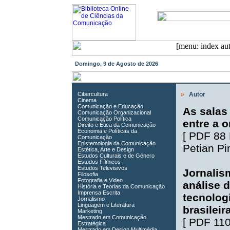
Domingo, 9 de Agosto de 2026
Cibercultura
»
Autor
Cinema
Comunicação e Educação
As salas
Comunicação Organizacional
Comunicação Política
entre a o
Direito e Ética da Comunicação
Economia e Políticas da
[
PDF 88
Comunicação
Epistemologia da Comunicação
Petian P
Estética, Arte e Design
Estudos Culturais e de Género
Estudos Fílmicos
Estudos Televisivos
Jornalis
Filosofia
Fotografia e Video
análise 
História e Teorias da Comunicação
Imprensa Escrita
tecnolog
Jornalismo
Linguagem e Literatura
brasileir
Marketing
Mestrado em Comunicação
[
PDF 11
Estratégica
Mestrado em Design Multimédia