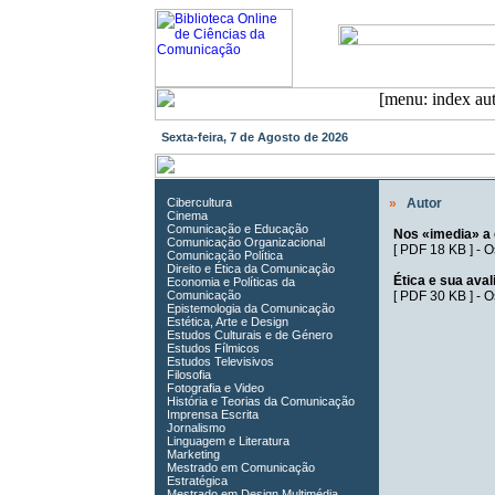
Sexta-feira, 7 de Agosto de 2026
Cibercultura
»
Autor
Cinema
Comunicação e Educação
Nos «imedia» a
Comunicação Organizacional
[
PDF 18 KB
] -
O
Comunicação Política
Direito e Ética da Comunicação
Ética e sua ava
Economia e Políticas da
Comunicação
[
PDF 30 KB
] -
O
Epistemologia da Comunicação
Estética, Arte e Design
Estudos Culturais e de Género
Estudos Fílmicos
Estudos Televisivos
Filosofia
Fotografia e Video
História e Teorias da Comunicação
Imprensa Escrita
Jornalismo
Linguagem e Literatura
Marketing
Mestrado em Comunicação
Estratégica
Mestrado em Design Multimédia