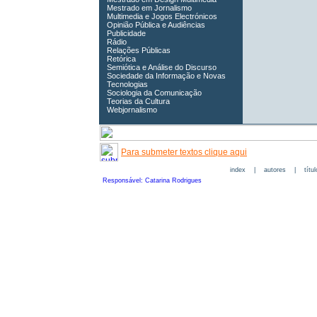
Mestrado em Jornalismo
Multimedia e Jogos Electrónicos
Opinião Pública e Audiências
Publicidade
Rádio
Relações Públicas
Retórica
Semiótica e Análise do Discurso
Sociedade da Informação e Novas
Tecnologias
Sociologia da Comunicação
Teorias da Cultura
Webjornalismo
Para submeter textos clique aqui
index
|
autores
|
títu