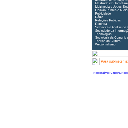
Mestrado em Jornalism
Multimedia e Jogos Ele
Opinião Pública e Audiê
Publicidade
Rádio
Relações Públicas
Retórica
Semiótica e Análise do 
Sociedade da Informaç
Tecnologias
Sociologia da Comunic
Teorias da Cultura
Webjornalismo
Para submeter tex