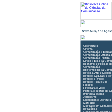
Sexta-feira, 7 de Ago
Cibercultura
Cinema
Comunicação e Educa
Comunicação Organiza
Comunicação Política
Direito e Ética da Com
Economia e Políticas d
Comunicação
Epistemologia da Comu
Estética, Arte e Design
Estudos Culturais e de
Estudos Fílmicos
Estudos Televisivos
Filosofia
Fotografia e Video
História e Teorias da 
Imprensa Escrita
Jornalismo
Linguagem e Literatura
Marketing
Mestrado em Comunic
Estratégica
Mestrado em Design Mu