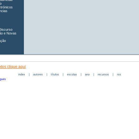
o
ctrónicos
ncias
Discurso
ão e Novas
ação
tos clique aqui
index
|
autores
|
títulos
|
escolas
|
ano
|
recursos
|
rss