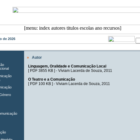
sto de 2026
»
Autor
ção
Linguagem, Oralidade e Comunicação Local
cional
[
PDF 3855 KB
] -
Víviam Lacerda de Souza
, 2011
unicação
O Teatro e a Comunicação
a
[
PDF 100 KB
] -
Víviam Lacerda de Souza
, 2011
nicação
 Género
Comunicação
ação
ltimédia