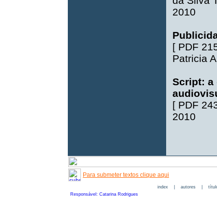
da Silva 
2010
Publicid
[
PDF 21
Patricia 
Script: 
audiovis
[
PDF 24
2010
Para submeter textos clique aqui
index
|
autores
|
títu