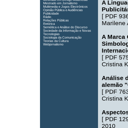
A Lingua
Mestrado em Jornalismo
Multimedia e Jogos Electrónicos
Publicitá
Opinião Pública e Audiências
Publicidade
[
PDF 93
Rádio
Relações Públicas
Marilene 
Retórica
Semiótica e Análise do Discurso
Sociedade da Informação e Novas
Tecnologias
A Marca 
Sociologia da Comunicação
Teorias da Cultura
Simbolog
Webjornalismo
Internac
[
PDF 57
Cristina
Análise d
alemão "
[
PDF 76
Cristina
Aspectos
[
PDF 12
2010