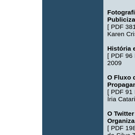
Fotograf
Publiciz
[
PDF 38
Karen Cr
História 
[
PDF 96
2009
O Fluxo 
Propagan
[
PDF 91
Íria Cata
O Twitte
Organiza
[
PDF 19