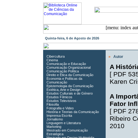
Quinta-feira, 6 de Agosto de 2026
Cibercultura
»
Autor
Cinema
Comunicação e Educação
A Históri
Comunicação Organizacional
Comunicação Política
[
PDF 53
Direito e Ética da Comunicação
Economia e Políticas da
Karen Cr
Comunicação
Epistemologia da Comunicação
Estética, Arte e Design
Estudos Culturais e de Género
A Import
Estudos Fílmicos
Estudos Televisivos
Fator In
Filosofia
Fotografia e Video
[
PDF 27
História e Teorias da Comunicação
Imprensa Escrita
Ribeiro 
Jornalismo
Linguagem e Literatura
2010
Marketing
Mestrado em Comunicação
Estratégica
Mestrado em Design Multimédia