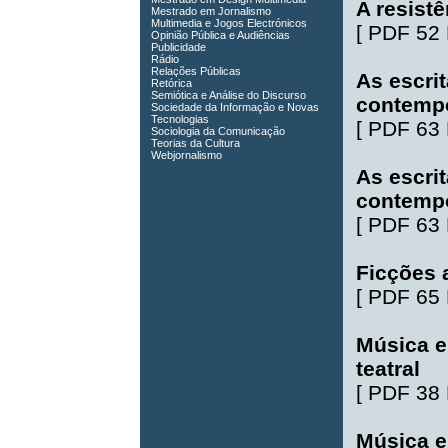
A resist
Mestrado em Jornalismo
Multimedia e Jogos Electrónicos
[
PDF 52
Opinião Pública e Audiências
Publicidade
Rádio
Relações Públicas
As escri
Retórica
Semiótica e Análise do Discurso
contemp
Sociedade da Informação e Novas
Tecnologias
[
PDF 63
Sociologia da Comunicação
Teorias da Cultura
Webjornalismo
As escri
contemp
[
PDF 63
Ficções a
[
PDF 65
Música e
teatral
[
PDF 38
Música e 