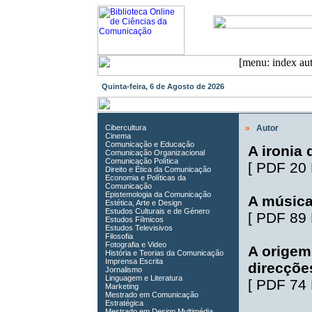
Quinta-feira, 6 de Agosto de 2026
Cibercultura
»
Autor
Cinema
Comunicação e Educação
A ironia 
Comunicação Organizacional
Comunicação Política
[
PDF 20
Direito e Ética da Comunicação
Economia e Políticas da
Comunicação
Epistemologia da Comunicação
A música
Estética, Arte e Design
Estudos Culturais e de Género
[
PDF 89
Estudos Fílmicos
Estudos Televisivos
Filosofia
Fotografia e Video
A origem
História e Teorias da Comunicação
Imprensa Escrita
direcções
Jornalismo
Linguagem e Literatura
[
PDF 74
Marketing
Mestrado em Comunicação
Estratégica
Mestrado em Design Multimédia