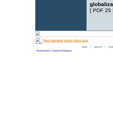
globaliz
[
PDF 25
Para submeter textos clique aqui
index
|
autores
|
títu