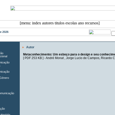
de 2026
»
Autor
ção
Metaconhecimento: Um esboço para o design e seu conhecime
cional
[
PDF 253 KB
] -
André Monat
,
Jorge Lucio de Campos
,
Ricardo 
unicação
a
nicação
 Género
Comunicação
ação
ltimédia