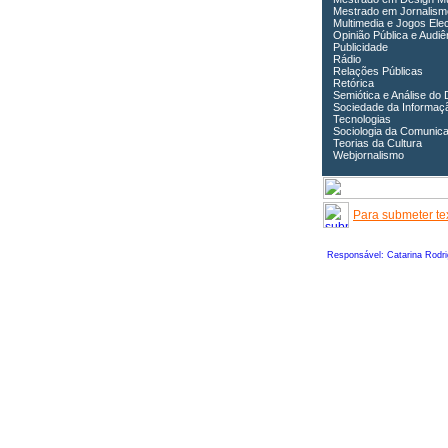
Mestrado em Jornalism
Multimedia e Jogos Ele
Opinião Pública e Audiê
Publicidade
Rádio
Relações Públicas
Retórica
Semiótica e Análise do 
Sociedade da Informaç
Tecnologias
Sociologia da Comunic
Teorias da Cultura
Webjornalismo
Para submeter tex