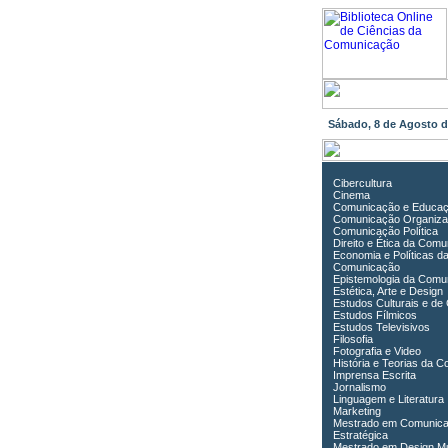
Sábado, 8 de Agosto 
Cibercultura
Cinema
Comunicação e Educa
Comunicação Organiza
Comunicação Política
Direito e Ética da Com
Economia e Políticas d
Comunicação
Epistemologia da Comu
Estética, Arte e Design
Estudos Culturais e de
Estudos Fílmicos
Estudos Televisivos
Filosofia
Fotografia e Video
História e Teorias da 
Imprensa Escrita
Jornalismo
Linguagem e Literatura
Marketing
Mestrado em Comunic
Estratégica
Mestrado em Design Mu