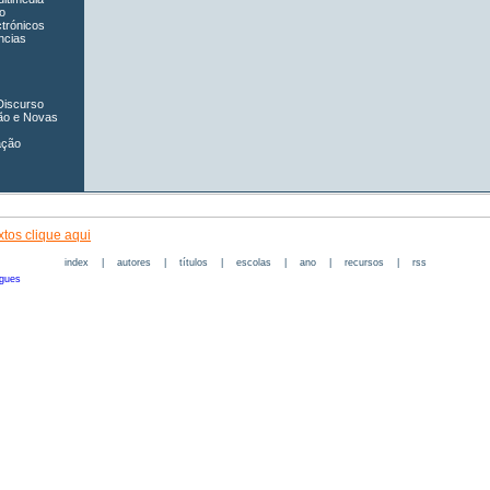
o
ctrónicos
ncias
Discurso
ão e Novas
ação
tos clique aqui
index
|
autores
|
títulos
|
escolas
|
ano
|
recursos
|
rss