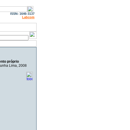
ISSN: 1646-3137
Labcom
nto próprio
Cunha Lima
, 2008