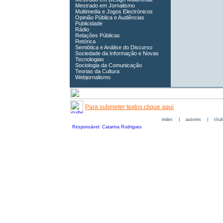
Mestrado em Jornalismo
Multimedia e Jogos Electrónicos
Opinião Pública e Audiências
Publicidade
Rádio
Relações Públicas
Retórica
Semiótica e Análise do Discurso
Sociedade da Informação e Novas
Tecnologias
Sociologia da Comunicação
Teorias da Cultura
Webjornalismo
Para submeter textos clique aqui
index
|
autores
|
títu