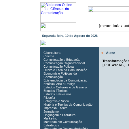
Segunda-feira, 10 de Agosto de 2026
Cibercultura
»
Autor
Cinema
Comunicação e Educação
Transformações
Comunicação Organizacional
[
PDF 492 KB
] -
Comunicação Política
Direito e Ética da Comunicação
Economia e Políticas da
Comunicação
Epistemologia da Comunicação
Estética, Arte e Design
Estudos Culturais e de Género
Estudos Fílmicos
Estudos Televisivos
Filosofia
Fotografia e Video
História e Teorias da Comunicação
Imprensa Escrita
Jornalismo
Linguagem e Literatura
Marketing
Mestrado em Comunicação
Estratégica
Mestrado em Design Multimédia