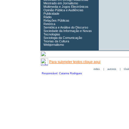
Mestrado em Jornalismo
Multimedia e Jogos Electrónicos
Opinião Pública e Audiências
Publicidade
Rádio
Relações Públicas
Retórica
Semiótica e Análise do Discurso
Sociedade da Informação e Novas
Tecnologias
Sociologia da Comunicação
Teorias da Cultura
Webjornalismo
Para submeter textos clique aqui
index
|
autores
|
títu