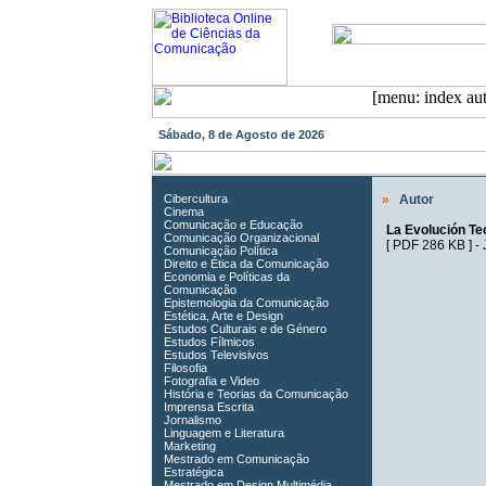
Sábado, 8 de Agosto de 2026
Cibercultura
»
Autor
Cinema
Comunicação e Educação
La Evolución Tec
Comunicação Organizacional
[
PDF 286 KB
] -
Comunicação Política
Direito e Ética da Comunicação
Economia e Políticas da
Comunicação
Epistemologia da Comunicação
Estética, Arte e Design
Estudos Culturais e de Género
Estudos Fílmicos
Estudos Televisivos
Filosofia
Fotografia e Video
História e Teorias da Comunicação
Imprensa Escrita
Jornalismo
Linguagem e Literatura
Marketing
Mestrado em Comunicação
Estratégica
Mestrado em Design Multimédia