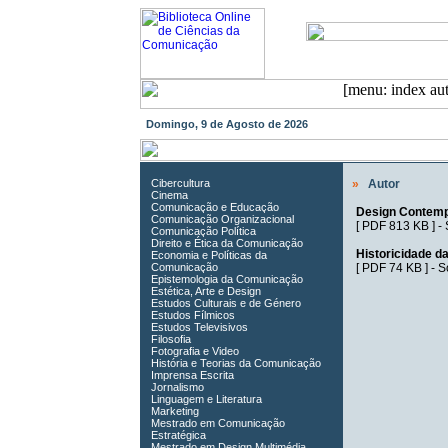
Domingo, 9 de Agosto de 2026
Cibercultura
»
Autor
Cinema
Comunicação e Educação
Design Contemp
Comunicação Organizacional
[
PDF 813 KB
] -
Comunicação Política
Direito e Ética da Comunicação
Historicidade d
Economia e Políticas da
Comunicação
[
PDF 74 KB
] -
S
Epistemologia da Comunicação
Estética, Arte e Design
Estudos Culturais e de Género
Estudos Fílmicos
Estudos Televisivos
Filosofia
Fotografia e Video
História e Teorias da Comunicação
Imprensa Escrita
Jornalismo
Linguagem e Literatura
Marketing
Mestrado em Comunicação
Estratégica
Mestrado em Design Multimédia