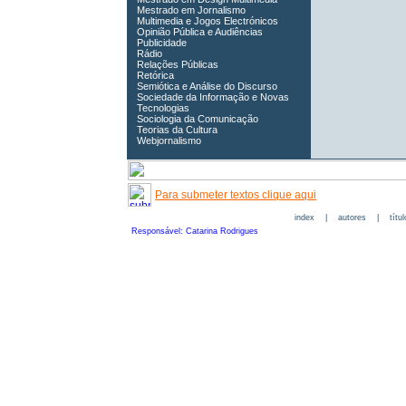
Mestrado em Jornalismo
Multimedia e Jogos Electrónicos
Opinião Pública e Audiências
Publicidade
Rádio
Relações Públicas
Retórica
Semiótica e Análise do Discurso
Sociedade da Informação e Novas
Tecnologias
Sociologia da Comunicação
Teorias da Cultura
Webjornalismo
Para submeter textos clique aqui
index
|
autores
|
títu