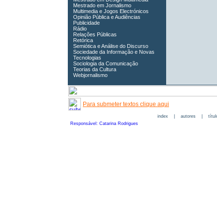
Mestrado em Jornalismo
Multimedia e Jogos Electrónicos
Opinião Pública e Audiências
Publicidade
Rádio
Relações Públicas
Retórica
Semiótica e Análise do Discurso
Sociedade da Informação e Novas
Tecnologias
Sociologia da Comunicação
Teorias da Cultura
Webjornalismo
Para submeter textos clique aqui
index
|
autores
|
títu