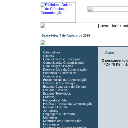
Sexta-feira, 7 de Agosto de 2026
Cibercultura
»
Autor
Cinema
Comunicação e Educação
O pensamento de
Comunicação Organizacional
[
PDF 79 KB
] -
J
Comunicação Política
Direito e Ética da Comunicação
Economia e Políticas da
Comunicação
Epistemologia da Comunicação
Estética, Arte e Design
Estudos Culturais e de Género
Estudos Fílmicos
Estudos Televisivos
Filosofia
Fotografia e Video
História e Teorias da Comunicação
Imprensa Escrita
Jornalismo
Linguagem e Literatura
Marketing
Mestrado em Comunicação
Estratégica
Mestrado em Design Multimédia