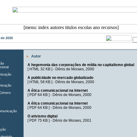
o de 2026
»
Autor
ção
A hegemonia das corporações de mídia no capitalismo global
cional
[
HTML 32 KB
] -
Dênis de Moraes
, 2000
unicação
A publicidade no mercado globalizado
a
[
HTML 58 KB
] -
Dênis de Moraes
, 2000
nicação
A ética comunicacional na Internet
 Género
[
PDF 64 KB
] -
Dênis de Moraes
, 2000
A ética comunicacional na Internet
[
PDF 64 KB
] -
Dênis de Moraes
, 2000
Comunicação
O ativismo digital
[
PDF 75 KB
] -
Dênis de Moraes
, 2001
ação
ltimédia