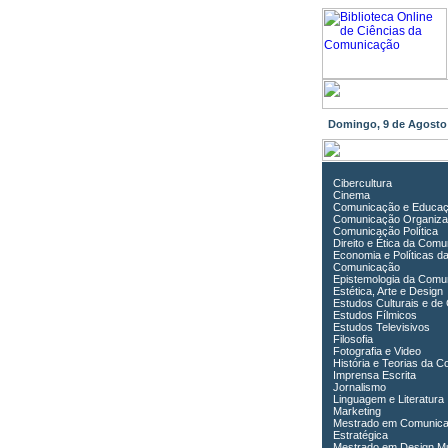
Domingo, 9 de Agost
Cibercultura
Cinema
Comunicação e Educa
Comunicação Organiza
Comunicação Política
Direito e Ética da Com
Economia e Políticas d
Comunicação
Epistemologia da Comu
Estética, Arte e Design
Estudos Culturais e de
Estudos Fílmicos
Estudos Televisivos
Filosofia
Fotografia e Video
História e Teorias da 
Imprensa Escrita
Jornalismo
Linguagem e Literatura
Marketing
Mestrado em Comunic
Estratégica
Mestrado em Design Mu