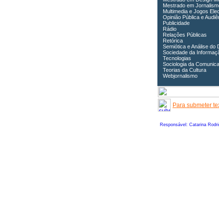
Mestrado em Jornalism
Multimedia e Jogos Ele
Opinião Pública e Audiê
Publicidade
Rádio
Relações Públicas
Retórica
Semiótica e Análise do 
Sociedade da Informaç
Tecnologias
Sociologia da Comunic
Teorias da Cultura
Webjornalismo
Para submeter tex