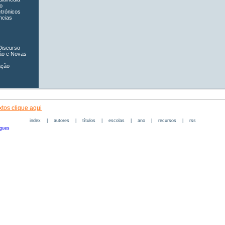
o
ctrónicos
ncias
Discurso
ão e Novas
ação
tos clique aqui
index
|
autores
|
títulos
|
escolas
|
ano
|
recursos
|
rss