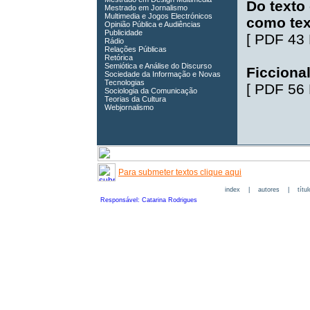
Do texto
Mestrado em Jornalismo
Multimedia e Jogos Electrónicos
como tex
Opinião Pública e Audiências
Publicidade
[
PDF 43
Rádio
Relações Públicas
Retórica
Semiótica e Análise do Discurso
Ficciona
Sociedade da Informação e Novas
Tecnologias
[
PDF 56
Sociologia da Comunicação
Teorias da Cultura
Webjornalismo
Para submeter textos clique aqui
index
|
autores
|
títu