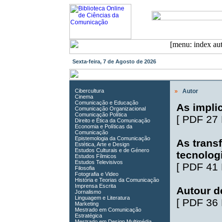
Sexta-feira, 7 de Agosto de 2026
Cibercultura
»
Autor
Cinema
Comunicação e Educação
As impli
Comunicação Organizacional
Comunicação Política
[
PDF 27
Direito e Ética da Comunicação
Economia e Políticas da
Comunicação
Epistemologia da Comunicação
As trans
Estética, Arte e Design
Estudos Culturais e de Género
tecnologi
Estudos Fílmicos
Estudos Televisivos
[
PDF 41
Filosofia
Fotografia e Video
História e Teorias da Comunicação
Imprensa Escrita
Autour de
Jornalismo
Linguagem e Literatura
[
PDF 36
Marketing
Mestrado em Comunicação
Estratégica
Mestrado em Design Multimédia