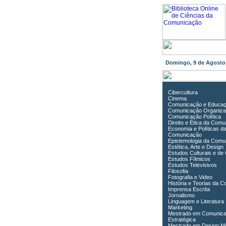
Domingo, 9 de Agost
Cibercultura
Cinema
Comunicação e Educa
Comunicação Organiza
Comunicação Política
Direito e Ética da Com
Economia e Políticas d
Comunicação
Epistemologia da Comu
Estética, Arte e Design
Estudos Culturais e de
Estudos Fílmicos
Estudos Televisivos
Filosofia
Fotografia e Video
História e Teorias da 
Imprensa Escrita
Jornalismo
Linguagem e Literatura
Marketing
Mestrado em Comunic
Estratégica
Mestrado em Design Mu