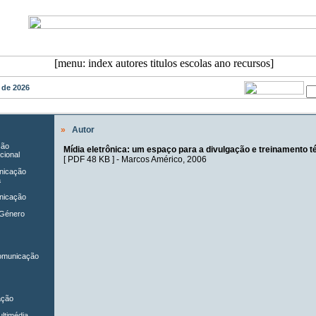
o de 2026
»
Autor
ção
Mídia eletrônica: um espaço para a divulgação e treinamento té
cional
[
PDF 48 KB
] -
Marcos Américo
, 2006
unicação
a
nicação
 Género
Comunicação
ação
ltimédia