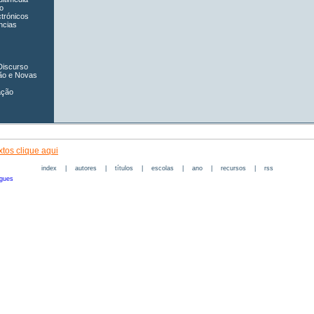
o
ctrónicos
ncias
Discurso
ão e Novas
ação
tos clique aqui
index
|
autores
|
títulos
|
escolas
|
ano
|
recursos
|
rss