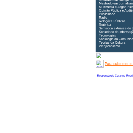
Mestrado em Jornalism
Multimedia e Jogos Ele
Opinião Pública e Audiê
Publicidade
Rádio
Relações Públicas
Retórica
Semiótica e Análise do 
Sociedade da Informaç
Tecnologias
Sociologia da Comunic
Teorias da Cultura
Webjornalismo
Para submeter tex