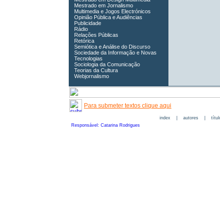
Mestrado em Jornalismo
Multimedia e Jogos Electrónicos
Opinião Pública e Audiências
Publicidade
Rádio
Relações Públicas
Retórica
Semiótica e Análise do Discurso
Sociedade da Informação e Novas
Tecnologias
Sociologia da Comunicação
Teorias da Cultura
Webjornalismo
Para submeter textos clique aqui
index
|
autores
|
títu