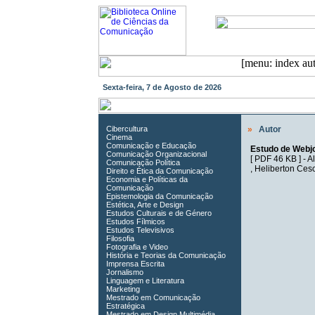
Sexta-feira, 7 de Agosto de 2026
Cibercultura
»
Autor
Cinema
Comunicação e Educação
Estudo de Webj
Comunicação Organizacional
[
PDF 46 KB
] -
A
Comunicação Política
,
Heliberton Ces
Direito e Ética da Comunicação
Economia e Políticas da
Comunicação
Epistemologia da Comunicação
Estética, Arte e Design
Estudos Culturais e de Género
Estudos Fílmicos
Estudos Televisivos
Filosofia
Fotografia e Video
História e Teorias da Comunicação
Imprensa Escrita
Jornalismo
Linguagem e Literatura
Marketing
Mestrado em Comunicação
Estratégica
Mestrado em Design Multimédia