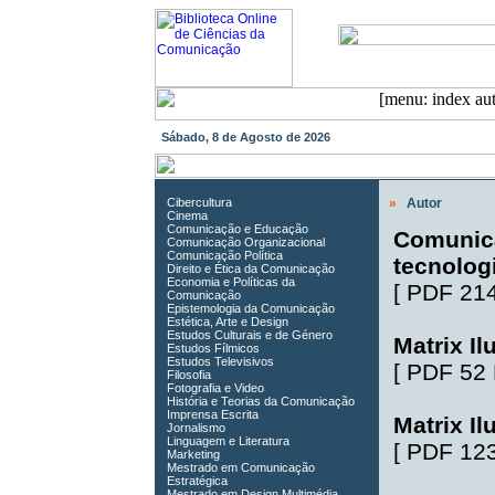
Sábado, 8 de Agosto de 2026
Cibercultura
»
Autor
Cinema
Comunicação e Educação
Comunica
Comunicação Organizacional
Comunicação Política
tecnolog
Direito e Ética da Comunicação
Economia e Políticas da
[
PDF 21
Comunicação
Epistemologia da Comunicação
Estética, Arte e Design
Estudos Culturais e de Género
Matrix Il
Estudos Fílmicos
Estudos Televisivos
[
PDF 52
Filosofia
Fotografia e Video
História e Teorias da Comunicação
Imprensa Escrita
Matrix Il
Jornalismo
Linguagem e Literatura
[
PDF 12
Marketing
Mestrado em Comunicação
Estratégica
Mestrado em Design Multimédia