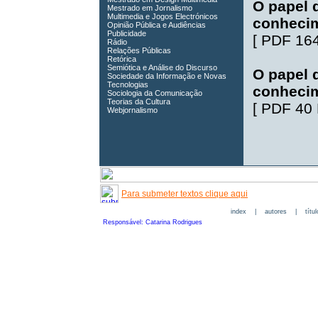
O papel d
Mestrado em Jornalismo
Multimedia e Jogos Electrónicos
conhecim
Opinião Pública e Audiências
Publicidade
[
PDF 16
Rádio
Relações Públicas
Retórica
Semiótica e Análise do Discurso
O papel d
Sociedade da Informação e Novas
Tecnologias
conhecim
Sociologia da Comunicação
Teorias da Cultura
[
PDF 40
Webjornalismo
Para submeter textos clique aqui
index
|
autores
|
títu