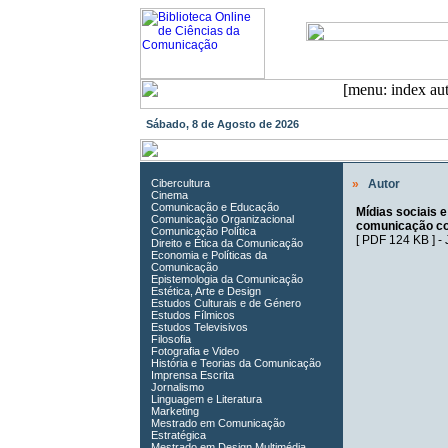
Sábado, 8 de Agosto de 2026
Cibercultura
»
Autor
Cinema
Comunicação e Educação
Mídias sociais e
Comunicação Organizacional
comunicação co
Comunicação Política
[
PDF 124 KB
] -
Direito e Ética da Comunicação
Economia e Políticas da
Comunicação
Epistemologia da Comunicação
Estética, Arte e Design
Estudos Culturais e de Género
Estudos Fílmicos
Estudos Televisivos
Filosofia
Fotografia e Video
História e Teorias da Comunicação
Imprensa Escrita
Jornalismo
Linguagem e Literatura
Marketing
Mestrado em Comunicação
Estratégica
Mestrado em Design Multimédia