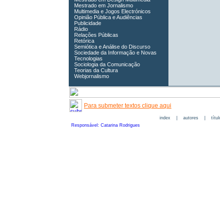
Mestrado em Jornalismo
Multimedia e Jogos Electrónicos
Opinião Pública e Audiências
Publicidade
Rádio
Relações Públicas
Retórica
Semiótica e Análise do Discurso
Sociedade da Informação e Novas
Tecnologias
Sociologia da Comunicação
Teorias da Cultura
Webjornalismo
Para submeter textos clique aqui
index
|
autores
|
títu