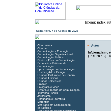
Sexta-feira, 7 de Agosto de 2026
Cibercultura
»
Autor
Cinema
Comunicação e Educação
Infojornalismo 
Comunicação Organizacional
[
PDF 28 KB
] -
I
Comunicação Política
Direito e Ética da Comunicação
Economia e Políticas da
Comunicação
Epistemologia da Comunicação
Estética, Arte e Design
Estudos Culturais e de Género
Estudos Fílmicos
Estudos Televisivos
Filosofia
Fotografia e Video
História e Teorias da Comunicação
Imprensa Escrita
Jornalismo
Linguagem e Literatura
Marketing
Mestrado em Comunicação
Estratégica
Mestrado em Design Multimédia