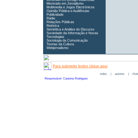
Mestrado em Jornalismo
Multimedia e Jogos Electrónicos
Opinião Pública e Audiências
Publicidade
Rádio
Relações Públicas
Retórica
Semiótica e Análise do Discurso
Sociedade da Informação e Novas
Tecnologias
Sociologia da Comunicação
Teorias da Cultura
Webjornalismo
Para submeter textos clique aqui
index
|
autores
|
títu