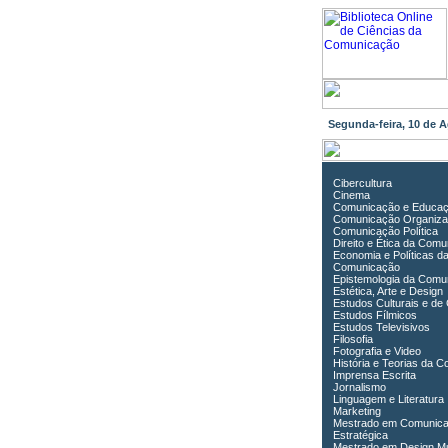
Segunda-feira, 10 de
Cibercultura
Cinema
Comunicação e Educa
Comunicação Organiza
Comunicação Política
Direito e Ética da Com
Economia e Políticas d
Comunicação
Epistemologia da Comu
Estética, Arte e Design
Estudos Culturais e de
Estudos Fílmicos
Estudos Televisivos
Filosofia
Fotografia e Video
História e Teorias da 
Imprensa Escrita
Jornalismo
Linguagem e Literatura
Marketing
Mestrado em Comunic
Estratégica
Mestrado em Design Mu