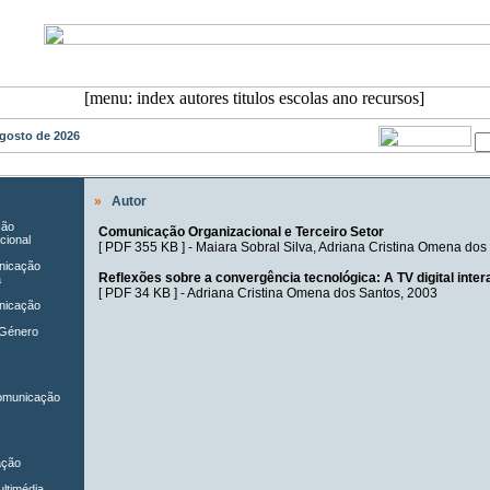
 Agosto de 2026
»
Autor
ção
Comunicação Organizacional e Terceiro Setor
cional
[
PDF 355 KB
] -
Maiara Sobral Silva
,
Adriana Cristina Omena dos
unicação
Reflexões sobre a convergência tecnológica: A TV digital intera
a
[
PDF 34 KB
] -
Adriana Cristina Omena dos Santos
, 2003
nicação
 Género
Comunicação
ação
ltimédia