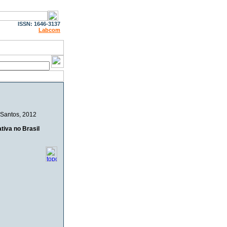
ISSN: 1646-3137
Labcom
 Santos
, 2012
tiva no Brasil