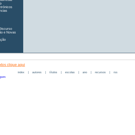
o
ctrónicos
ncias
Discurso
ão e Novas
ação
tos clique aqui
index
|
autores
|
títulos
|
escolas
|
ano
|
recursos
|
rss