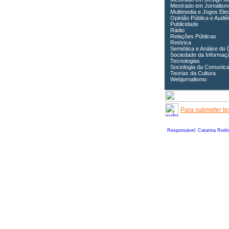
Mestrado em Jornalism
Multimedia e Jogos Ele
Opinião Pública e Audiê
Publicidade
Rádio
Relações Públicas
Retórica
Semiótica e Análise do 
Sociedade da Informaç
Tecnologias
Sociologia da Comunic
Teorias da Cultura
Webjornalismo
Para submeter tex