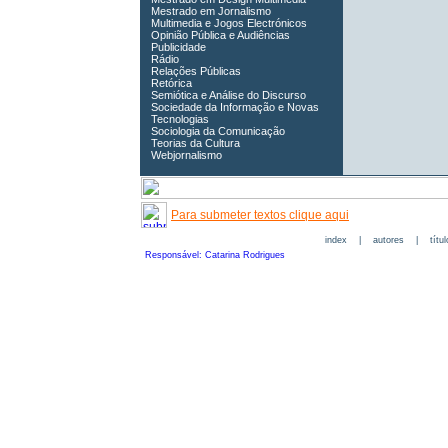
Mestrado em Jornalismo
Multimedia e Jogos Electrónicos
Opinião Pública e Audiências
Publicidade
Rádio
Relações Públicas
Retórica
Semiótica e Análise do Discurso
Sociedade da Informação e Novas
Tecnologias
Sociologia da Comunicação
Teorias da Cultura
Webjornalismo
Para submeter textos clique aqui
index
|
autores
|
títu