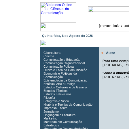
Quinta-feira, 6 de Agosto de 2026
Cibercultura
»
Autor
Cinema
Comunicação e Educação
Para uma compr
Comunicação Organizacional
[
PDF 60 KB
] -
S
Comunicação Política
Direito e Ética da Comunicação
Sobre a dimensã
Economia e Políticas da
Comunicação
[
PDF 67 KB
] -
S
Epistemologia da Comunicação
Estética, Arte e Design
Estudos Culturais e de Género
Estudos Fílmicos
Estudos Televisivos
Filosofia
Fotografia e Video
História e Teorias da Comunicação
Imprensa Escrita
Jornalismo
Linguagem e Literatura
Marketing
Mestrado em Comunicação
Estratégica
Mestrado em Design Multimédia