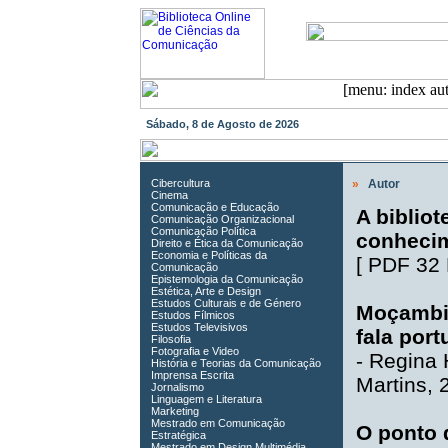
Sábado, 8 de Agosto de 2026
Cibercultura
»
Autor
Cinema
Comunicação e Educação
A bibliot
Comunicação Organizacional
Comunicação Política
conheci
Direito e Ética da Comunicação
Economia e Políticas da
[
PDF 32
Comunicação
Epistemologia da Comunicação
Estética, Arte e Design
Estudos Culturais e de Género
Moçambiq
Estudos Fílmicos
Estudos Televisivos
fala por
Filosofia
Fotografia e Video
-
Regina H
História e Teorias da Comunicação
Imprensa Escrita
Martins
, 
Jornalismo
Linguagem e Literatura
Marketing
Mestrado em Comunicação
O ponto 
Estratégica
Mestrado em Design Multimédia