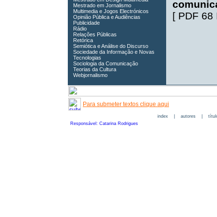
comunic
Mestrado em Jornalismo
Multimedia e Jogos Electrónicos
[
PDF 68
Opinião Pública e Audiências
Publicidade
Rádio
Relações Públicas
Retórica
Semiótica e Análise do Discurso
Sociedade da Informação e Novas
Tecnologias
Sociologia da Comunicação
Teorias da Cultura
Webjornalismo
Para submeter textos clique aqui
index
|
autores
|
títu