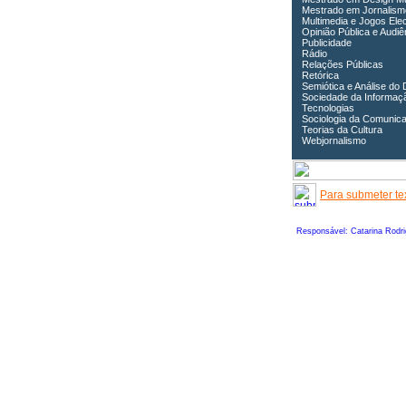
Mestrado em Jornalism
Multimedia e Jogos Ele
Opinião Pública e Audiê
Publicidade
Rádio
Relações Públicas
Retórica
Semiótica e Análise do 
Sociedade da Informaç
Tecnologias
Sociologia da Comunic
Teorias da Cultura
Webjornalismo
Para submeter tex