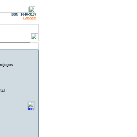
ISSN: 1646-3137
Labcom
eojogos
tal