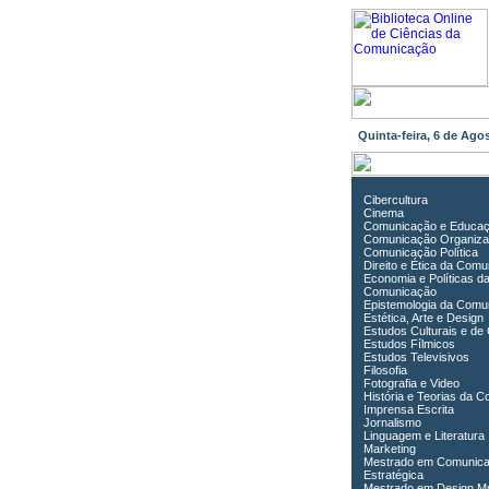
Quinta-feira, 6 de Ag
Cibercultura
Cinema
Comunicação e Educa
Comunicação Organiza
Comunicação Política
Direito e Ética da Com
Economia e Políticas d
Comunicação
Epistemologia da Comu
Estética, Arte e Design
Estudos Culturais e de
Estudos Fílmicos
Estudos Televisivos
Filosofia
Fotografia e Video
História e Teorias da 
Imprensa Escrita
Jornalismo
Linguagem e Literatura
Marketing
Mestrado em Comunic
Estratégica
Mestrado em Design Mu