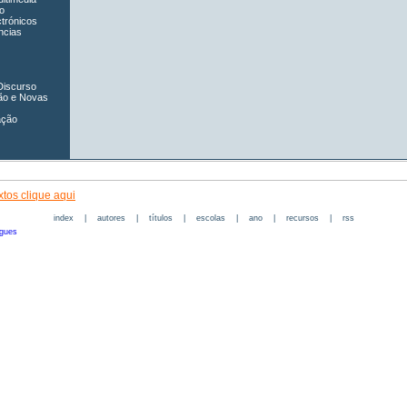
o
ctrónicos
ncias
Discurso
ão e Novas
ação
tos clique aqui
index
|
autores
|
títulos
|
escolas
|
ano
|
recursos
|
rss