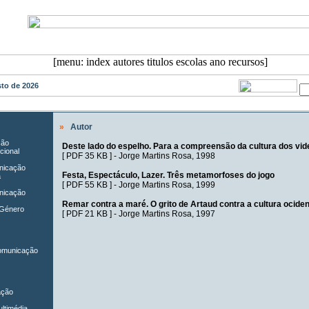
osto de 2026
»
Autor
ção
Deste lado do espelho. Para a compreensão da cultura dos vid
cional
[
PDF 35 KB
] -
Jorge Martins Rosa
, 1998
unicação
Festa, Espectáculo, Lazer. Três metamorfoses do jogo
a
[
PDF 55 KB
] -
Jorge Martins Rosa
, 1999
nicação
Remar contra a maré. O grito de Artaud contra a cultura ociden
 Género
[
PDF 21 KB
] -
Jorge Martins Rosa
, 1997
Comunicação
ação
ltimédia