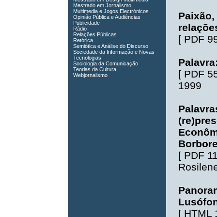
Mestrado em Jornalismo
Multimedia e Jogos Electrónicos
Paixão,
Opinião Pública e Audiências
Publicidade
relaçõe
Rádio
Relações Públicas
[
PDF 9
Retórica
Semiótica e Análise do Discurso
Sociedade da Informação e Novas
Tecnologias
Palavra
Sociologia da Comunicação
Teorias da Cultura
[
PDF 5
Webjornalismo
1999
Palavra
(re)pre
Econômi
Borbor
[
PDF 1
Rosilen
Panoram
Lusófon
[
HTML 