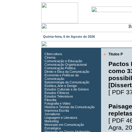
Quinta-feira, 6 de Agosto de 2026
Cibercultura
»
Titulos
P
Cinema
Comunicação e Educação
Pactos 
Comunicação Organizacional
Comunicação Política
como 33
Direito e Ética da Comunicação
Economia e Políticas da
possibi
Comunicação
Epistemologia da Comunicação
[Disser
Estética, Arte e Design
Estudos Culturais e de Género
[
PDF 3
Estudos Fílmicos
Estudos Televisivos
Filosofia
Fotografia e Video
Paisage
História e Teorias da Comunicação
Imprensa Escrita
repleta
Jornalismo
Linguagem e Literatura
[
PDF 4
Marketing
Mestrado em Comunicação
Agra
, 2
Estratégica
Mestrado em Design Multimédia