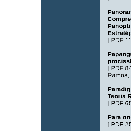
Panoram
Compree
Panopt
Estraté
[
PDF 1
Papangu
prociss
[
PDF 8
Ramos
,
Paradi
Teoria 
[
PDF 6
Para on
[
PDF 2