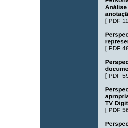
Persona
Análise
anotaç
[
PDF 1
Perspect
represe
[
PDF 4
Perspec
docume
[
PDF 5
Perspec
apropri
TV Digit
[
PDF 5
Perspec