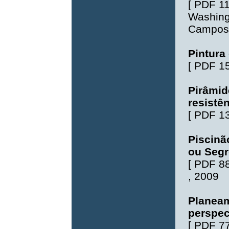
[
PDF 1
Washing
Campos
Pintura
[
PDF 1
Pirâmide
resistê
[
PDF 1
Piscinã
ou Segr
[
PDF 8
, 2009
Planea
perspec
[
PDF 7