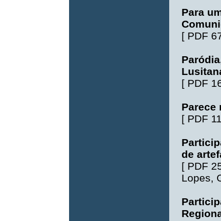
Para um
Comuni
[
PDF 6
Paródia,
Lusitan
[
PDF 1
Parece 
[
PDF 1
Partici
de artef
[
PDF 2
Lopes
,
Partici
Regiona