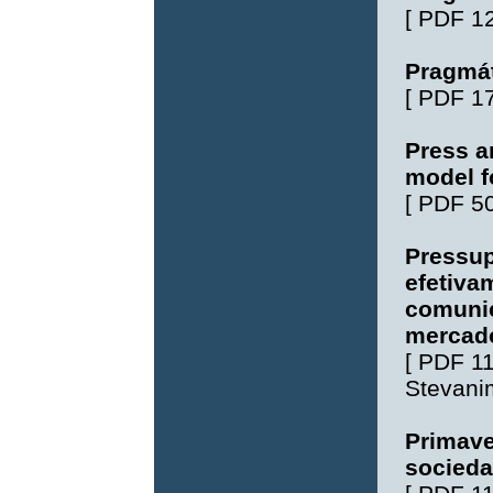
[
PDF 1
Pragmát
[
PDF 1
Press a
model f
[
PDF 5
Pressup
efetiva
comunic
mercad
[
PDF 1
Stevani
Primave
socieda