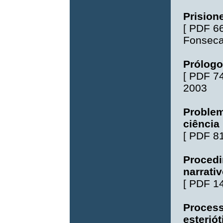
Prision
[
PDF 6
Fonsec
Prólogo
[
PDF 7
2003
Proble
ciência 
[
PDF 8
Procedi
narrati
[
PDF 1
Process
esteriót