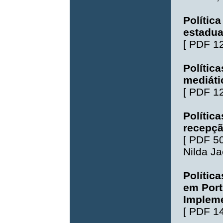
Polític
estadua
[
PDF 1
Polític
mediáti
[
PDF 1
Polític
recepçã
[
PDF 5
Nilda J
Polític
em Port
Implem
[
PDF 1