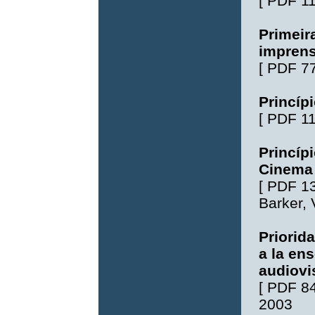
[
PDF 1
Primeir
imprens
[
PDF 7
Princíp
[
PDF 1
Princíp
Cinema
[
PDF 1
Barker
,
Priorid
a la en
audiovi
[
PDF 8
2003