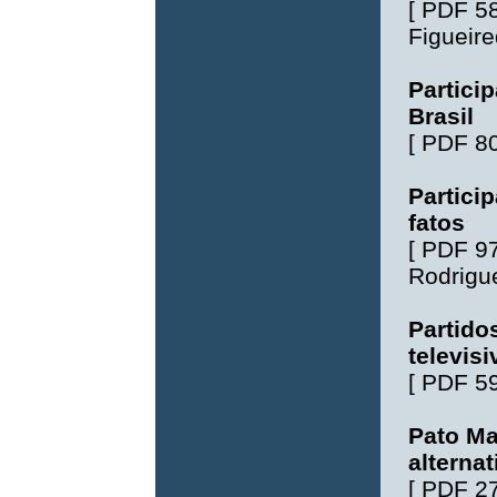
[
PDF 5
Figueir
Partici
Brasil
[
PDF 8
Particip
fatos
[
PDF 9
Rodrigu
Partido
televis
[
PDF 5
Pato Ma
alternat
[
PDF 2