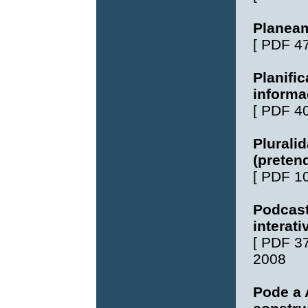
Planeam
[
PDF 4
Planifi
informa
[
PDF 4
Pluralid
(pretend
[
PDF 1
Podcast
interati
[
PDF 3
2008
Pode a 