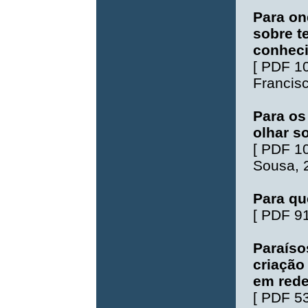
Para on
sobre t
conhec
[
PDF 1
Francis
Para os
olhar s
[
PDF 1
Sousa
,
Para qu
[
PDF 9
Paraísos
criação
em red
[
PDF 5