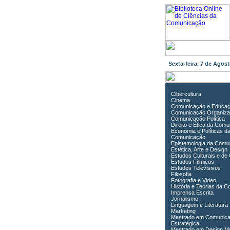
Sexta-feira, 7 de Ago
Cibercultura
Cinema
Comunicação e Educa
Comunicação Organiza
Comunicação Política
Direito e Ética da Com
Economia e Políticas d
Comunicação
Epistemologia da Comu
Estética, Arte e Design
Estudos Culturais e de
Estudos Fílmicos
Estudos Televisivos
Filosofia
Fotografia e Video
História e Teorias da 
Imprensa Escrita
Jornalismo
Linguagem e Literatura
Marketing
Mestrado em Comunic
Estratégica
Mestrado em Design Mu