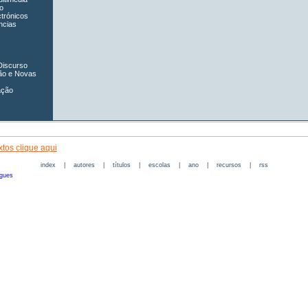
o
ctrónicos
ncias
Discurso
ão e Novas
ação
tos clique aqui
index
|
autores
|
títulos
|
escolas
|
ano
|
recursos
|
rss