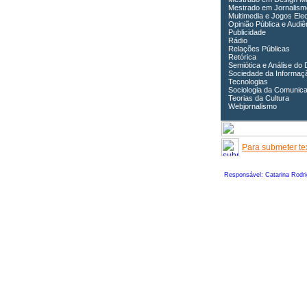
Mestrado em Jornalism
Multimedia e Jogos Ele
Opinião Pública e Audiê
Publicidade
Rádio
Relações Públicas
Retórica
Semiótica e Análise do 
Sociedade da Informaç
Tecnologias
Sociologia da Comunic
Teorias da Cultura
Webjornalismo
Para submeter tex