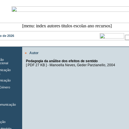
sto de 2026
»
Autor
ção
Pedagogia da análise dos efeitos de sentido
cional
[
PDF 27 KB
] -
Manoella Neves
,
Geder Parzianello
, 2004
unicação
a
nicação
 Género
Comunicação
ação
ltimédia