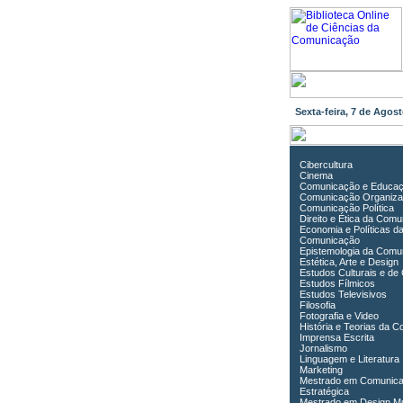
Sexta-feira, 7 de Ago
Cibercultura
Cinema
Comunicação e Educa
Comunicação Organiza
Comunicação Política
Direito e Ética da Com
Economia e Políticas d
Comunicação
Epistemologia da Comu
Estética, Arte e Design
Estudos Culturais e de
Estudos Fílmicos
Estudos Televisivos
Filosofia
Fotografia e Video
História e Teorias da 
Imprensa Escrita
Jornalismo
Linguagem e Literatura
Marketing
Mestrado em Comunic
Estratégica
Mestrado em Design Mu