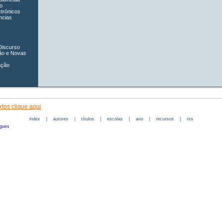
o
ctrónicos
ncias
Discurso
ão e Novas
ação
tos clique aqui
index
|
autores
|
títulos
|
escolas
|
ano
|
recursos
|
rss