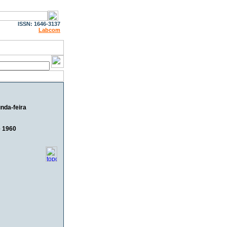
ISSN: 1646-3137
Labcom
nda-feira
e 1960