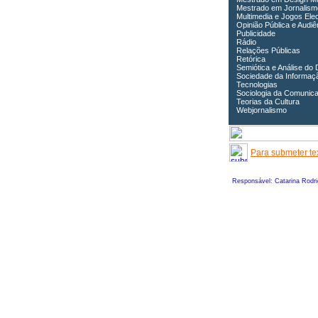
Mestrado em Jornalism
Multimedia e Jogos Ele
Opinião Pública e Audiê
Publicidade
Rádio
Relações Públicas
Retórica
Semiótica e Análise do 
Sociedade da Informaç
Tecnologias
Sociologia da Comunic
Teorias da Cultura
Webjornalismo
Para submeter tex