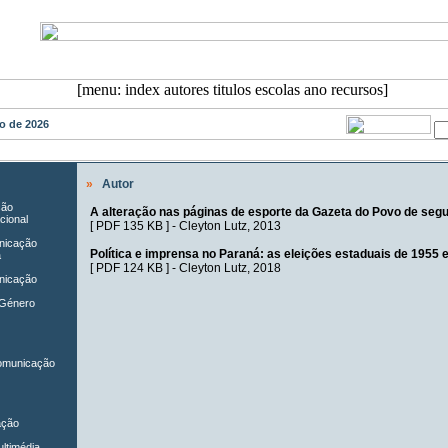
sto de 2026
»
Autor
ção
A alteração nas páginas de esporte da Gazeta do Povo de segu
cional
[
PDF 135 KB
] -
Cleyton Lutz
, 2013
unicação
Política e imprensa no Paraná: as eleições estaduais de 1955 
a
[
PDF 124 KB
] -
Cleyton Lutz
, 2018
nicação
 Género
Comunicação
ação
ltimédia