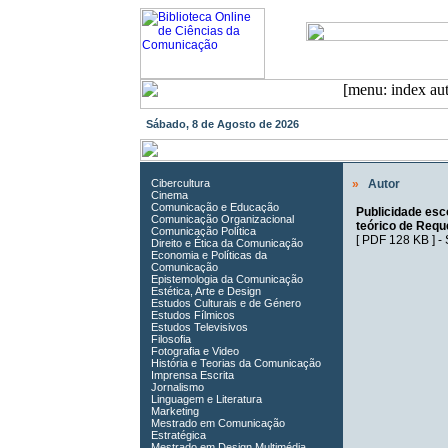
Sábado, 8 de Agosto de 2026
Cibercultura
»
Autor
Cinema
Comunicação e Educação
Publicidade esc
Comunicação Organizacional
teórico de Reque
Comunicação Política
[
PDF 128 KB
] -
Direito e Ética da Comunicação
Economia e Políticas da
Comunicação
Epistemologia da Comunicação
Estética, Arte e Design
Estudos Culturais e de Género
Estudos Fílmicos
Estudos Televisivos
Filosofia
Fotografia e Video
História e Teorias da Comunicação
Imprensa Escrita
Jornalismo
Linguagem e Literatura
Marketing
Mestrado em Comunicação
Estratégica
Mestrado em Design Multimédia