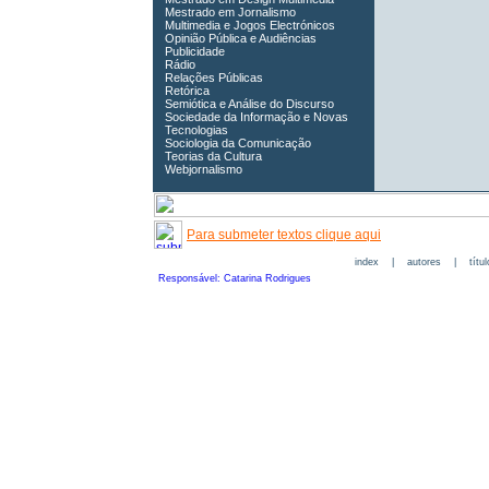
Mestrado em Jornalismo
Multimedia e Jogos Electrónicos
Opinião Pública e Audiências
Publicidade
Rádio
Relações Públicas
Retórica
Semiótica e Análise do Discurso
Sociedade da Informação e Novas
Tecnologias
Sociologia da Comunicação
Teorias da Cultura
Webjornalismo
Para submeter textos clique aqui
index
|
autores
|
títu