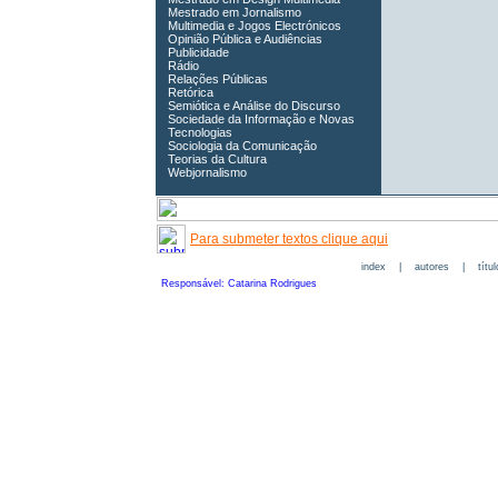
Mestrado em Jornalismo
Multimedia e Jogos Electrónicos
Opinião Pública e Audiências
Publicidade
Rádio
Relações Públicas
Retórica
Semiótica e Análise do Discurso
Sociedade da Informação e Novas
Tecnologias
Sociologia da Comunicação
Teorias da Cultura
Webjornalismo
Para submeter textos clique aqui
index
|
autores
|
títu