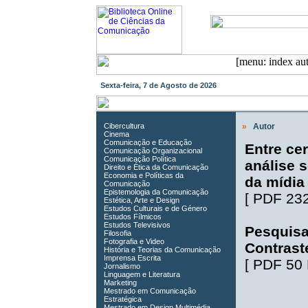
Sexta-feira, 7 de Agosto de 2026
Cibercultura
»
Autor
Cinema
Comunicação e Educação
Entre ce
Comunicação Organizacional
Comunicação Política
análise 
Direito e Ética da Comunicação
Economia e Políticas da
da mídia
Comunicação
Epistemologia da Comunicação
[
PDF 23
Estética, Arte e Design
Estudos Culturais e de Género
Estudos Fílmicos
Estudos Televisivos
Pesquisa 
Filosofia
Fotografia e Video
Contrast
História e Teorias da Comunicação
Imprensa Escrita
[
PDF 50
Jornalismo
Linguagem e Literatura
Marketing
Mestrado em Comunicação
Estratégica
Mestrado em Design Multimédia