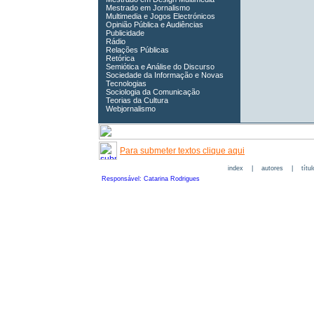
Mestrado em Jornalismo
Multimedia e Jogos Electrónicos
Opinião Pública e Audiências
Publicidade
Rádio
Relações Públicas
Retórica
Semiótica e Análise do Discurso
Sociedade da Informação e Novas
Tecnologias
Sociologia da Comunicação
Teorias da Cultura
Webjornalismo
Para submeter textos clique aqui
index
|
autores
|
títu