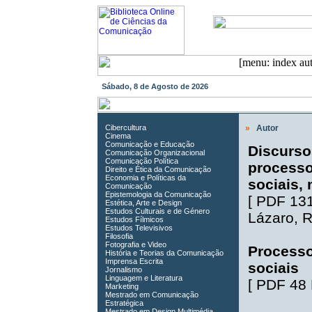
Sábado, 8 de Agosto de 2026
Cibercultura
»
Autor
Cinema
Comunicação e Educação
Discurso
Comunicação Organizacional
Comunicação Política
processo
Direito e Ética da Comunicação
Economia e Políticas da
sociais,
Comunicação
Epistemologia da Comunicação
[
PDF 13
Estética, Arte e Design
Estudos Culturais e de Género
Lázaro
,
R
Estudos Fílmicos
Estudos Televisivos
Filosofia
Fotografia e Video
Processos
História e Teorias da Comunicação
Imprensa Escrita
sociais
Jornalismo
Linguagem e Literatura
[
PDF 48
Marketing
Mestrado em Comunicação
Estratégica
Mestrado em Design Multimédia