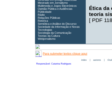
Mestrado em Jornalismo
Multimedia e Jogos Electrónicos
Ética da
Opinião Pública e Audiências
Publicidade
teoria si
Rádio
Relações Públicas
[
PDF 11
Retórica
Semiótica e Análise do Discurso
Sociedade da Informação e Novas
Tecnologias
Sociologia da Comunicação
Teorias da Cultura
Webjornalismo
Para submeter textos clique aqui
index
|
autores
|
títu