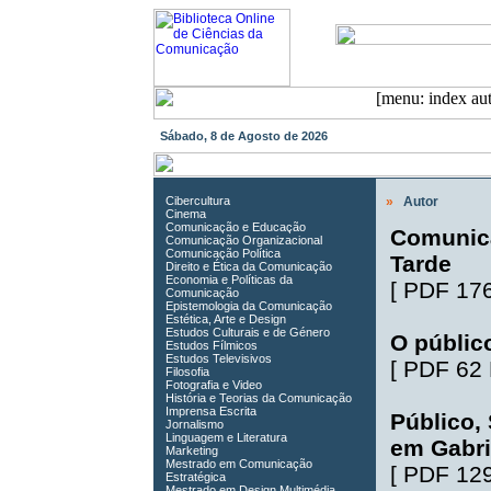
Sábado, 8 de Agosto de 2026
Cibercultura
»
Autor
Cinema
Comunicação e Educação
Comunica
Comunicação Organizacional
Comunicação Política
Tarde
Direito e Ética da Comunicação
Economia e Políticas da
[
PDF 17
Comunicação
Epistemologia da Comunicação
Estética, Arte e Design
Estudos Culturais e de Género
O públic
Estudos Fílmicos
Estudos Televisivos
[
PDF 62
Filosofia
Fotografia e Video
História e Teorias da Comunicação
Imprensa Escrita
Público, 
Jornalismo
Linguagem e Literatura
em Gabri
Marketing
Mestrado em Comunicação
[
PDF 12
Estratégica
Mestrado em Design Multimédia