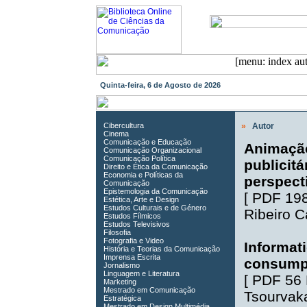
Quinta-feira, 6 de Agosto de 2026
Cibercultura
»
Autor
Cinema
Comunicação e Educação
Animação
Comunicação Organizacional
Comunicação Política
publicit
Direito e Ética da Comunicação
Economia e Políticas da
perspect
Comunicação
Epistemologia da Comunicação
[
PDF 19
Estética, Arte e Design
Estudos Culturais e de Género
Ribeiro 
Estudos Fílmicos
Estudos Televisivos
Filosofia
Fotografia e Video
Informat
História e Teorias da Comunicação
Imprensa Escrita
consumpt
Jornalismo
Linguagem e Literatura
[
PDF 56
Marketing
Mestrado em Comunicação
Tsourvak
Estratégica
Mestrado em Design Multimédia