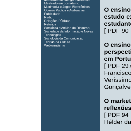
Mestrado em Jornalismo
Multimedia e Jogos Electrónicos
O ensino
Opinião Pública e Audiências
Publicidade
estudo e
Rádio
Relações Públicas
estudant
Retórica
Semiótica e Análise do Discurso
[
PDF 90
Sociedade da Informação e Novas
Tecnologias
Sociologia da Comunicação
Teorias da Cultura
O ensino 
Webjornalismo
perspect
em Portu
[
PDF 29
Francisco
Veríssim
Gonçalve
O market
reflexõe
[
PDF 94
Hélder da