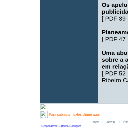
Os apelo
publicid
[
PDF 39
Planeame
[
PDF 47
Uma abor
sobre a a
em relaç
[
PDF 52
Ribeiro 
Para submeter textos clique aqui
index
|
autores
|
títu