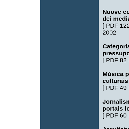
Nuove con
dei media
[
PDF 12
2002
Categori
pressupo
[
PDF 82
Música p
culturais
[
PDF 49
Jornalis
portais l
[
PDF 60