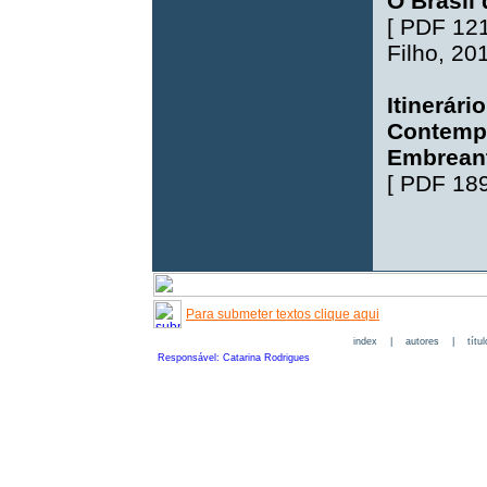
O Brasil
[
PDF 12
Filho
, 20
Itinerári
Contemp
Embrean
[
PDF 18
Para submeter textos clique aqui
index
|
autores
|
títu