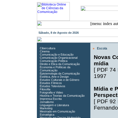
Sábado, 8 de Agosto de 2026
Cibercultura
»
Escola
Cinema
Comunicação e Educação
Novas Co
Comunicação Organizacional
Comunicação Política
mídia
Direito e Ética da Comunicação
Economia e Políticas da
[
PDF 74
Comunicação
Epistemologia da Comunicação
1997
Estética, Arte e Design
Estudos Culturais e de Género
Estudos Fílmicos
Estudos Televisivos
Mídia e P
Filosofia
Fotografia e Video
Perspect
História e Teorias da Comunicação
Imprensa Escrita
[
PDF 92
Jornalismo
Linguagem e Literatura
Fernando
Marketing
Mestrado em Comunicação
Estratégica
Mestrado em Design Multimédia