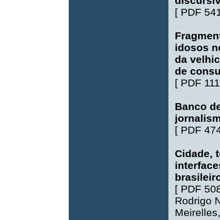
discursi
[
PDF 54
Fragment
idosos no
da velhi
de cons
[
PDF 111
Banco de
jornalism
[
PDF 47
Cidade, t
interfac
brasilei
[
PDF 50
Rodrigo 
Meirelles