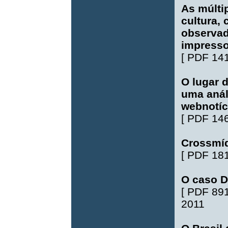
As múlti
cultura,
observad
impresso
[
PDF 14
O lugar d
uma anál
webnotíc
[
PDF 14
Crossmíd
[
PDF 18
O caso D
[
PDF 89
2011