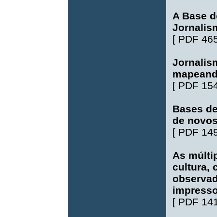
A Base 
Jornalism
[
PDF 46
Jornalis
mapeando
[
PDF 15
Bases de
de novos
[
PDF 14
As múlti
cultura,
observad
impresso
[
PDF 14