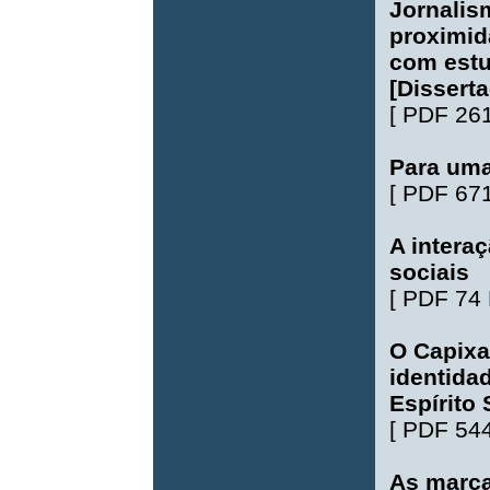
Jornalis
proximid
com estu
[Dissert
[
PDF 26
Para uma
[
PDF 67
A intera
sociais
[
PDF 74
O Capixa
identida
Espírito
[
PDF 54
As marca