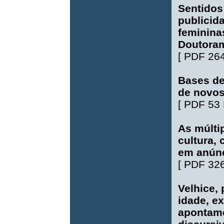
Sentidos
publicid
feminina
Doutora
[
PDF 26
Bases de
de novos
[
PDF 53
As múlti
cultura,
em anúnc
[
PDF 32
Velhice, 
idade, e
apontame