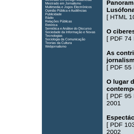
Panorama
Mestrado em Jornalismo
Multimedia e Jogos Electrónicos
Lusófona
Opinião Pública e Audiências
Publicidade
[
HTML 1
Rádio
Relações Públicas
Retórica
Semiótica e Análise do Discurso
O cibere
Sociedade da Informação e Novas
Tecnologias
[
PDF 74
Sociologia da Comunicação
Teorias da Cultura
Webjornalismo
As contr
jornalism
[
PDF 55
O lugar d
contemp
[
PDF 95
2001
Espectácu
[
PDF 10
2002