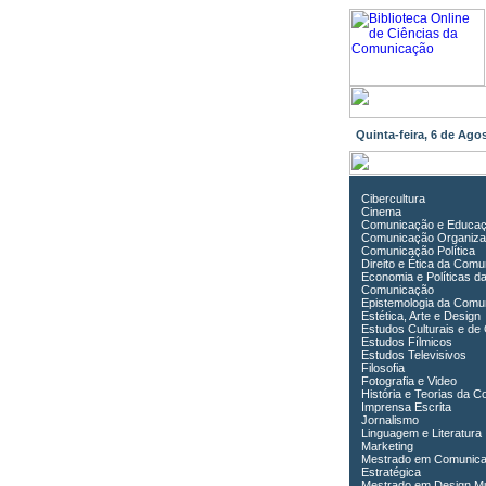
Quinta-feira, 6 de Ag
Cibercultura
Cinema
Comunicação e Educa
Comunicação Organiza
Comunicação Política
Direito e Ética da Com
Economia e Políticas d
Comunicação
Epistemologia da Comu
Estética, Arte e Design
Estudos Culturais e de
Estudos Fílmicos
Estudos Televisivos
Filosofia
Fotografia e Video
História e Teorias da 
Imprensa Escrita
Jornalismo
Linguagem e Literatura
Marketing
Mestrado em Comunic
Estratégica
Mestrado em Design Mu