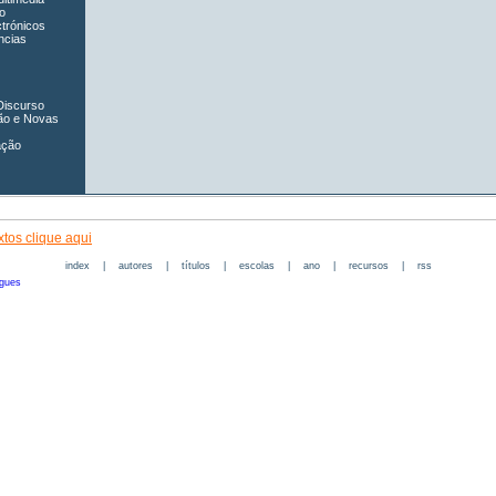
o
ctrónicos
ncias
Discurso
ão e Novas
ação
tos clique aqui
index
|
autores
|
títulos
|
escolas
|
ano
|
recursos
|
rss