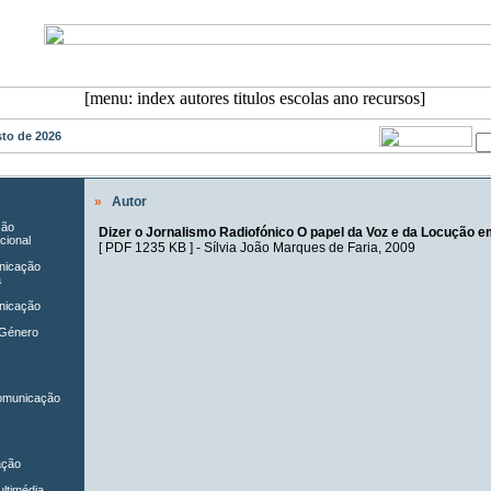
osto de 2026
»
Autor
ção
Dizer o Jornalismo Radiofónico O papel da Voz e da Locução e
cional
[
PDF 1235 KB
] -
Sílvia João Marques de Faria
, 2009
unicação
a
nicação
 Género
Comunicação
ação
ltimédia