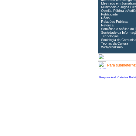
Mestrado em Jornalism
Multimedia e Jogos Ele
Opinião Pública e Audiê
Publicidade
Rádio
Relações Públicas
Retórica
Semiótica e Análise do 
Sociedade da Informaç
Tecnologias
Sociologia da Comunic
Teorias da Cultura
Webjornalismo
Para submeter tex