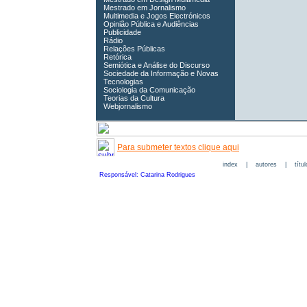
Mestrado em Jornalismo
Multimedia e Jogos Electrónicos
Opinião Pública e Audiências
Publicidade
Rádio
Relações Públicas
Retórica
Semiótica e Análise do Discurso
Sociedade da Informação e Novas
Tecnologias
Sociologia da Comunicação
Teorias da Cultura
Webjornalismo
Para submeter textos clique aqui
index
|
autores
|
títu