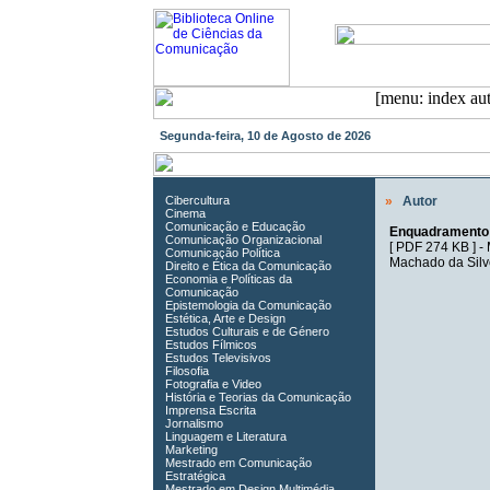
Segunda-feira, 10 de Agosto de 2026
Cibercultura
»
Autor
Cinema
Comunicação e Educação
Enquadramento J
Comunicação Organizacional
[
PDF 274 KB
] -
Comunicação Política
Machado da Silv
Direito e Ética da Comunicação
Economia e Políticas da
Comunicação
Epistemologia da Comunicação
Estética, Arte e Design
Estudos Culturais e de Género
Estudos Fílmicos
Estudos Televisivos
Filosofia
Fotografia e Video
História e Teorias da Comunicação
Imprensa Escrita
Jornalismo
Linguagem e Literatura
Marketing
Mestrado em Comunicação
Estratégica
Mestrado em Design Multimédia