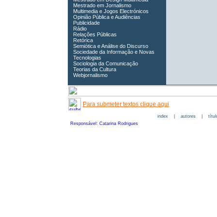
Mestrado em Jornalismo
Multimedia e Jogos Electrónicos
Opinião Pública e Audiências
Publicidade
Rádio
Relações Públicas
Retórica
Semiótica e Análise do Discurso
Sociedade da Informação e Novas
Tecnologias
Sociologia da Comunicação
Teorias da Cultura
Webjornalismo
Para submeter textos clique aqui
index
|
autores
|
títu