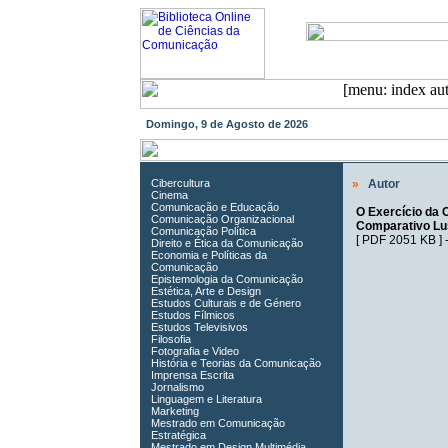
Domingo, 9 de Agosto de 2026
Cibercultura
»
Autor
Cinema
Comunicação e Educação
O Exercício da 
Comunicação Organizacional
Comparativo Lus
Comunicação Política
[
PDF 2051 KB
] 
Direito e Ética da Comunicação
Economia e Políticas da
Comunicação
Epistemologia da Comunicação
Estética, Arte e Design
Estudos Culturais e de Género
Estudos Fílmicos
Estudos Televisivos
Filosofia
Fotografia e Video
História e Teorias da Comunicação
Imprensa Escrita
Jornalismo
Linguagem e Literatura
Marketing
Mestrado em Comunicação
Estratégica
Mestrado em Design Multimédia