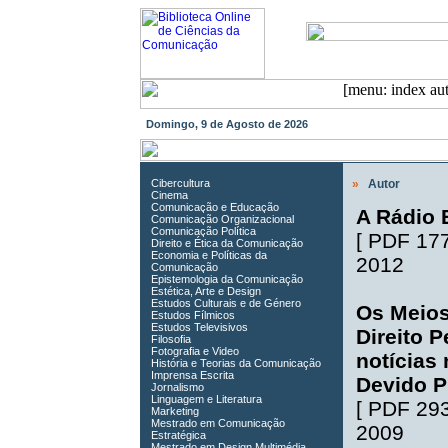
Domingo, 9 de Agosto de 2026
Cibercultura
»
Autor
Cinema
Comunicação e Educação
A Rádio 
Comunicação Organizacional
Comunicação Política
[
PDF 17
Direito e Ética da Comunicação
Economia e Políticas da
2012
Comunicação
Epistemologia da Comunicação
Estética, Arte e Design
Estudos Culturais e de Género
Os Meios
Estudos Fílmicos
Estudos Televisivos
Direito P
Filosofia
Fotografia e Video
notícias
História e Teorias da Comunicação
Imprensa Escrita
Devido P
Jornalismo
Linguagem e Literatura
[
PDF 29
Marketing
Mestrado em Comunicação
2009
Estratégica
Mestrado em Design Multimédia