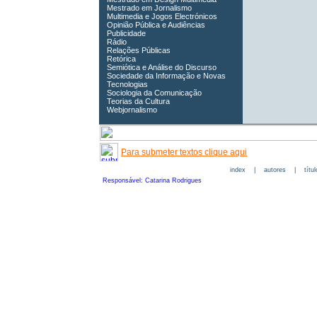
Mestrado em Jornalismo
Multimedia e Jogos Electrónicos
Opinião Pública e Audiências
Publicidade
Rádio
Relações Públicas
Retórica
Semiótica e Análise do Discurso
Sociedade da Informação e Novas
Tecnologias
Sociologia da Comunicação
Teorias da Cultura
Webjornalismo
Para submeter textos clique aqui
index
|
autores
|
títu