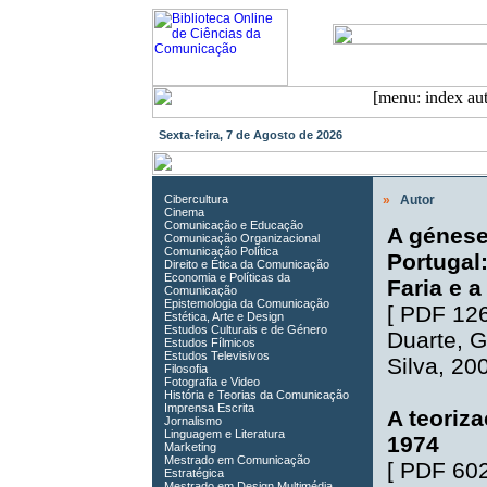
Sexta-feira, 7 de Agosto de 2026
Cibercultura
»
Autor
Cinema
Comunicação e Educação
A génese
Comunicação Organizacional
Comunicação Política
Portugal
Direito e Ética da Comunicação
Economia e Políticas da
Faria e 
Comunicação
Epistemologia da Comunicação
[
PDF 12
Estética, Arte e Design
Estudos Culturais e de Género
Duarte
,
G
Estudos Fílmicos
Estudos Televisivos
Silva
, 20
Filosofia
Fotografia e Video
História e Teorias da Comunicação
Imprensa Escrita
A teoriz
Jornalismo
Linguagem e Literatura
1974
Marketing
Mestrado em Comunicação
[
PDF 60
Estratégica
Mestrado em Design Multimédia