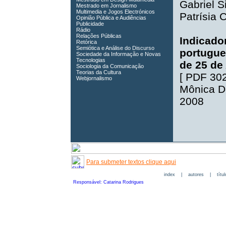
Gabriel S
Mestrado em Jornalismo
Multimedia e Jogos Electrónicos
Patrísia 
Opinião Pública e Audiências
Publicidade
Rádio
Relações Públicas
Indicado
Retórica
Semiótica e Análise do Discurso
portugue
Sociedade da Informação e Novas
Tecnologias
de 25 de 
Sociologia da Comunicação
Teorias da Cultura
[
PDF 30
Webjornalismo
Mônica De
2008
Para submeter textos clique aqui
index
|
autores
|
títu