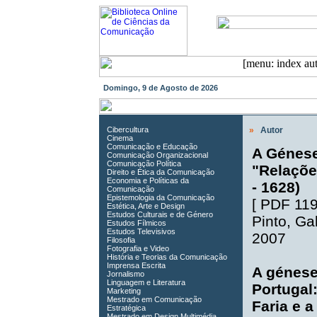
Domingo, 9 de Agosto de 2026
Cibercultura
»
Autor
Cinema
Comunicação e Educação
A Génese
Comunicação Organizacional
Comunicação Política
"Relaçõe
Direito e Ética da Comunicação
Economia e Políticas da
- 1628)
Comunicação
Epistemologia da Comunicação
[
PDF 11
Estética, Arte e Design
Estudos Culturais e de Género
Pinto
,
Gab
Estudos Fílmicos
Estudos Televisivos
2007
Filosofia
Fotografia e Video
História e Teorias da Comunicação
Imprensa Escrita
A génese
Jornalismo
Linguagem e Literatura
Portugal
Marketing
Mestrado em Comunicação
Faria e 
Estratégica
Mestrado em Design Multimédia