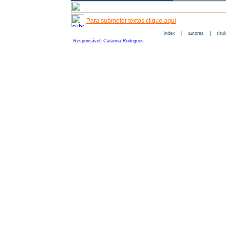
Para submeter textos clique aqui
index
|
autores
|
títu