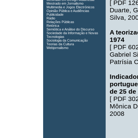
[
PDF 12
Mestrado em Jornalismo
Multimedia e Jogos Electrónicos
Duarte
,
G
Opinião Pública e Audiências
Publicidade
Silva
, 20
Rádio
Relações Públicas
Retórica
Semiótica e Análise do Discurso
A teoriz
Sociedade da Informação e Novas
Tecnologias
1974
Sociologia da Comunicação
Teorias da Cultura
[
PDF 60
Webjornalismo
Gabriel S
Patrísia 
Indicado
portugue
de 25 de 
[
PDF 30
Mônica De
2008