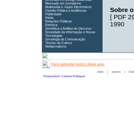
Mestrado em Jornalismo
Multimedia e Jogos Electrónicos
Sobre o
Opinião Pública e Audiências
Publicidade
[
PDF 2
Rádio
Relações Públicas
1990
Retórica
Semiótica e Análise do Discurso
Sociedade da Informação e Novas
Tecnologias
Sociologia da Comunicação
Teorias da Cultura
Webjornalismo
Para submeter textos clique aqui
index
|
autores
|
títu