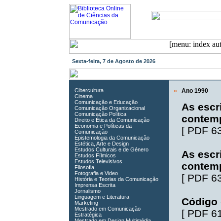
Sexta-feira, 7 de Agosto de 2026
Cibercultura
»
Ano 1990
Cinema
Comunicação e Educação
As escr
Comunicação Organizacional
Comunicação Política
contem
Direito e Ética da Comunicação
Economia e Políticas da
[
PDF 6
Comunicação
Epistemologia da Comunicação
Estética, Arte e Design
Estudos Culturais e de Género
As escr
Estudos Fílmicos
Estudos Televisivos
contem
Filosofia
Fotografia e Video
[
PDF 6
História e Teorias da Comunicação
Imprensa Escrita
Jornalismo
Linguagem e Literatura
Código 
Marketing
Mestrado em Comunicação
[
PDF 6
Estratégica
Mestrado em Design Multimédia